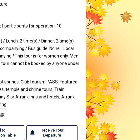
ture
participants for operation: 10
) / Lunch: 2 time(s) / Dinner: 2 time(s)
ccompanying / Bus guide: None
Local
anying
*This tour is for women only. Men
s tour cannot be booked by anyone under
hot springs, ClubTourism PASS: Featured
s, temple and shrine tours, Train
ny S or A-rank inns and hotels, A-rank,
ting
 to
Receive Tour
on Table
Departure