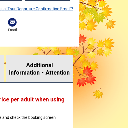
is a 'Tour Departure Confirmation Email'?
Email
Additional
Information・
Attention
rice per adult when using
ate and check the booking screen.