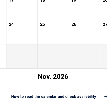
17
18
19
2
24
25
26
2
Nov. 2026
How to read the calendar and check availability