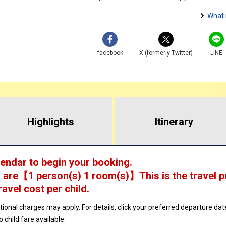
What 
facebook
X (formerly Twitter)
LINE
Highlights
​ ​
Itinerary
lendar to begin your booking.
 are
【
1 person(s) 1 room(s)
】This is the travel p
ravel cost per child.
ptional charges may apply. For details, click your preferred departure d
no child fare available.