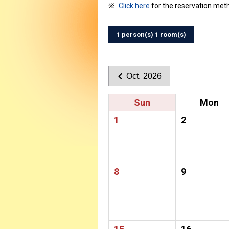
Click here
for the reservation met
1 person(s) 1 room(s)
Oct. 2026
Sun
Mon
1
2
8
9