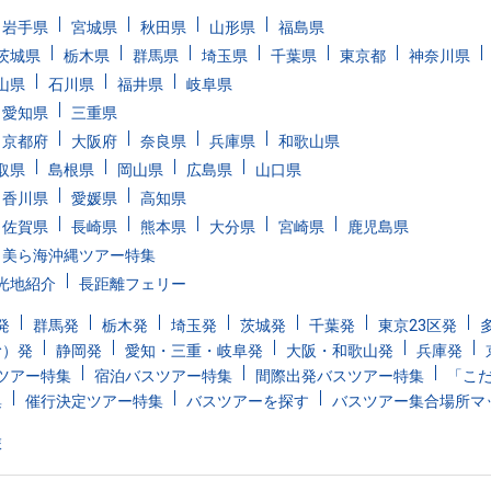
岩手県
宮城県
秋田県
山形県
福島県
茨城県
栃木県
群馬県
埼玉県
千葉県
東京都
神奈川県
山県
石川県
福井県
岐阜県
愛知県
三重県
京都府
大阪府
奈良県
兵庫県
和歌山県
取県
島根県
岡山県
広島県
山口県
香川県
愛媛県
高知県
佐賀県
長崎県
熊本県
大分県
宮崎県
鹿児島県
美ら海沖縄ツアー特集
光地紹介
長距離フェリー
発
群馬発
栃木発
埼玉発
茨城発
千葉発
東京23区発
む）発
静岡発
愛知・三重・岐阜発
大阪・和歌山発
兵庫発
ツアー特集
宿泊バスツアー特集
間際出発バスツアー特集
「こ
集
催行決定ツアー特集
バスツアーを探す
バスツアー集合場所マ
旅