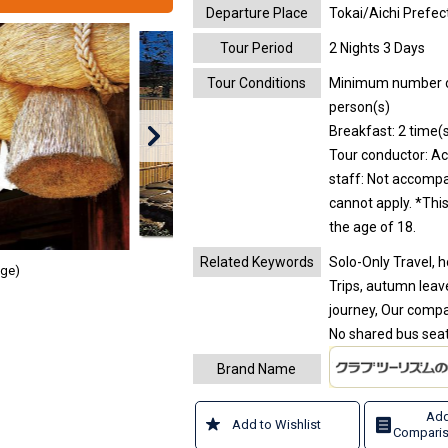
Departure Place
Tokai/Aichi Prefec
Tour Period
2 Nights 3 Days
Tour Conditions
Minimum number of 
person(s)
Breakfast: 2 time(s
Tour conductor: A
staff: Not accomp
cannot apply.
*Thi
the age of 18.
Related Keywords
Solo-Only Travel, 
age)
Trips, autumn leave
journey, Our compa
No shared bus sea
Brand Name
Add
Add to Wishlist
Comparis