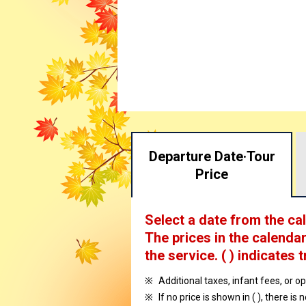
Departure Date·
Tour
Price
Select a date from the ca
The prices in the calendar
the service.
( ) indicates t
Additional taxes, infant fees, or o
If no price is shown in ( ), there is 