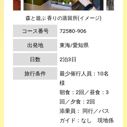
森と遊ぶ 香りの蒸留所(イメージ)
コース番号
72580-906
出発地
東海/愛知県
日数
2泊3日
旅行条件
最少催行人員：10名
様
朝食：2回／昼食：3
回／夕食：2回
添乗員： 同行／バス
ガイド：なし
現地係