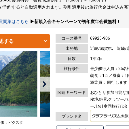
トで予約すると自動適用されます。割引適用後の旅行代金は申込み
の質問集はこちら
▶新規入会キャンペーンで初年度年会費無料！
コース番号
69925-906
認する
出発地
近畿/滋賀県, 近畿/
日数
1泊2日
旅行条件
最少催行人員：25名
朝食：1回／昼食：1
添乗員： 同行します
関連キーワード
おひとり参加可能な旅,
秘境,絶景,クラツーパ
ー,1名1室同旅行代金
ブランド名
提供：ピクスタ