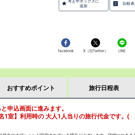
考え中ボックスに
比較表
追加
facebook
X（旧Twitter）
LINE
おすすめ
ポイント
旅行
日程表
ると申込画面に進みます。
名1室
】利用時の 大人1人当りの旅行代金です。
(