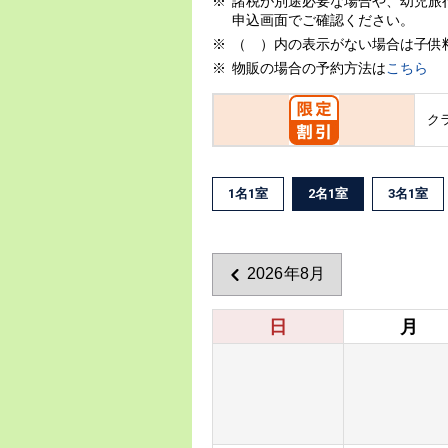
諸税が別途必要な場合や、幼児旅
申込画面でご確認ください。
（ ）内の表示がない場合は子供
物販の場合の予約方法は
こちら
ク
1名1室
2名1室
3名1室
2026年8月
日
月