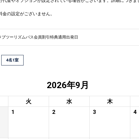
行代金やオプションが設定されている場合がございます。詳細につきま
料金の設定がございません。
ラブツーリズムパス会員割引特典適用出発日
4名1室
2026年9月
火
水
木
1
2
3
4