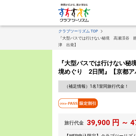
クラブツーリズム TOP
『大型バスでは行けない秘境 高瀬渓谷 
津 出発】
『大型バスでは行けない秘
境めぐり 2日間』【京都
（補足情報）1名1室同旅行代金！
39,900
円 ～
4
旅行代金
【WEB申込限定】クラブツーリズムPA