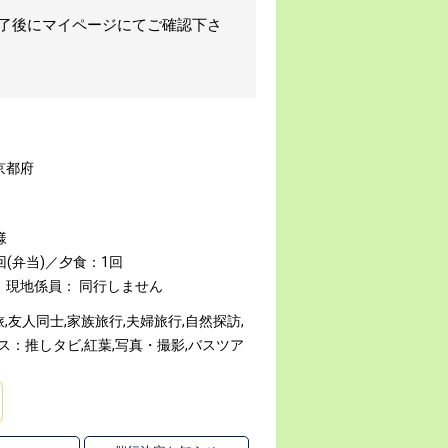
完了後にマイページにてご確認下さ
京都府
様
回(弁当)／夕食：1回
現地係員： 同行しません
友人同士,家族旅行,夫婦旅行,自然探訪,
ス：推しタビ,紅葉,写真・撮影,バスツア