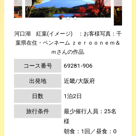
河口湖 紅葉(イメージ) ：お客様写真：千
葉県在住・ペンネーム ｚｅｒｏｏｎｅｍ＆
ｍさんの作品.
コース番号
69281-906
出発地
近畿/大阪府
日数
1泊2日
旅行条件
最少催行人員：25名
様
朝食：1回／昼食：0