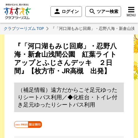
ログイン
ツアー検索
MENU
クラブツーリズム TOP
『「河口湖もみじ回廊」・忍野八海・新倉山浅間
『「河口湖もみじ回廊」・忍野八
海・新倉山浅間公園 紅葉ライト
アップとふじさんデッキ ２日
間』【枚方市・JR高槻 出発】
（補足情報）遠方だからこそ足元ゆった
りシートバス利用／◆化粧台・トイレ付
き足元ゆったりシートバス利用