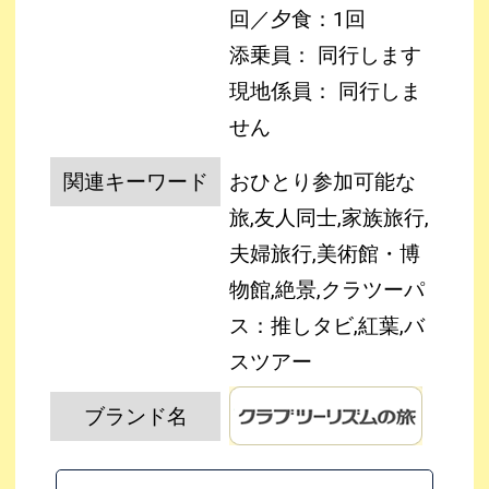
回／夕食：1回
添乗員： 同行します
現地係員： 同行しま
せん
関連キーワード
おひとり参加可能な
旅,友人同士,家族旅行,
夫婦旅行,美術館・博
物館,絶景,クラツーパ
ス：推しタビ,紅葉,バ
スツアー
ブランド名