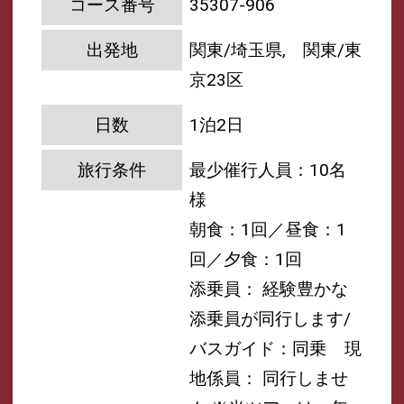
コース番号
35307-906
出発地
関東/埼玉県, 関東/東
京23区
日数
1泊2日
旅行条件
最少催行人員：10名
様
朝食：1回／昼食：1
回／夕食：1回
添乗員： 経験豊かな
添乗員が同行します/
バスガイド：同乗
現
地係員： 同行しませ