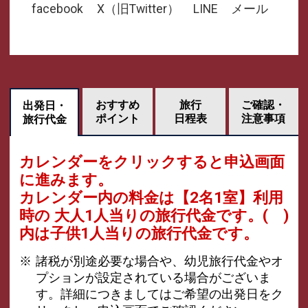
facebook
X（旧Twitter）
LINE
メール
おすすめ
旅行
ご確認・
出発日・
ポイント
日程表
注意事項
旅行代金
カレンダーをクリックすると申込画面
に進みます。
カレンダー内の料金は
【
2名1室
】利用
時の 大人1人当りの旅行代金です。
( )
内は子供1人当りの旅行代金です。
諸税が別途必要な場合や、幼児旅行代金やオ
プションが設定されている場合がございま
す。詳細につきましてはご希望の出発日をク