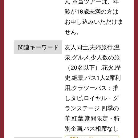
ん
※当ツアーは、年
齢が18歳未満の方は
お申し込みいただけま
せん。
関連キーワード
友人同士,夫婦旅行,温
泉,グルメ,少人数の旅
（20名以下）,花火,歴
史,絶景,バス1人2席利
用,クラツーパス：推
しタビ,ロイヤル・グ
ランステージ 四季の
華,紅葉,期間限定・特
別企画,バス相席なし