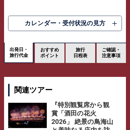
カレンダー・受付状況の見方
出発日・
おすすめ
旅行
ご確認・
旅行代金
ポイント
日程表
注意事項
関連ツアー
『特別観覧席から観
賞「酒田の花火
2026」 絶景の鳥海山
と美味なる庄内を訪