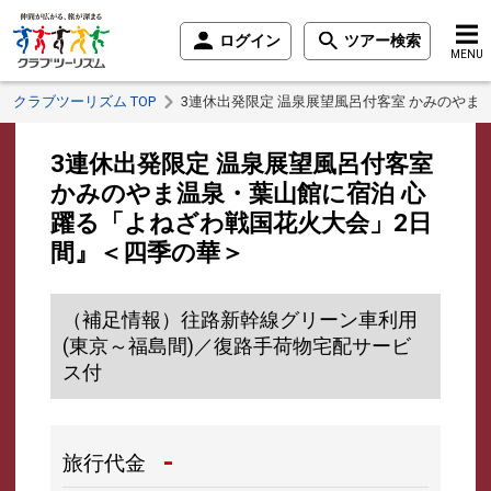
ログイン
ツアー検索
MENU
クラブツーリズム TOP
3連休出発限定 温泉展望風呂付客室 かみのやま
3連休出発限定 温泉展望風呂付客室
かみのやま温泉・葉山館に宿泊 心
躍る「よねざわ戦国花火大会」2日
間』＜四季の華＞
（補足情報）往路新幹線グリーン車利用
(東京～福島間)／復路手荷物宅配サービ
ス付
-
旅行代金