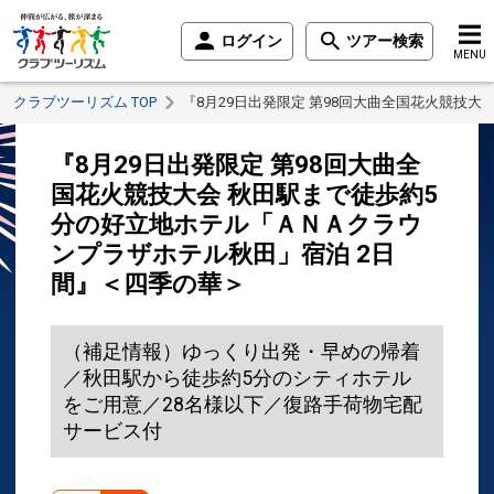
ログイン
ツアー検索
MENU
クラブツーリズム TOP
『8月29日出発限定 第98回大曲全国花火競技
『8月29日出発限定 第98回大曲全
国花火競技大会 秋田駅まで徒歩約5
分の好立地ホテル「ＡＮＡクラウ
ンプラザホテル秋田」宿泊 2日
間』＜四季の華＞
（補足情報）ゆっくり出発・早めの帰着
／秋田駅から徒歩約5分のシティホテル
をご用意／28名様以下／復路手荷物宅配
サービス付