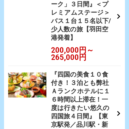
ーク」３日間』＜プ
レミアムステージ＞
バス１台１５名以下/
少人数の旅【羽田空
港発着】
200,000円～
265,000円
『四国の美食１０食
付き！３泊とも弊社
Ａランクホテルに１
６時間以上滞在！一
度は行きたい悠久の
四国旅４日間』【東
京駅発／品川駅・新