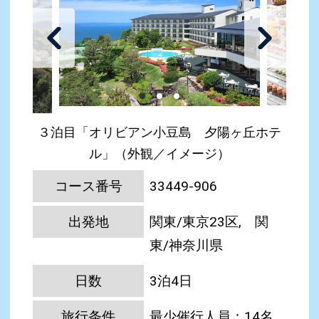
３泊目「オリビアン小豆島 夕陽ヶ丘ホテ
ル」（外観／イメージ）
コース番号
33449-906
出発地
関東/東京23区, 関
東/神奈川県
日数
3泊4日
旅行条件
最少催行人員：14名