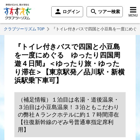
ログイン
ツアー検索
MENU
クラブツーリズム TOP
『トイレ付きバスで四国と小豆島を一度にめぐ
『トイレ付きバスで四国と小豆島
を一度にめぐる ゆったり四国周
遊４日間』＜ゆったり旅・ゆった
り滞在＞【東京駅発／品川駅・新横
浜駅乗下車可】
（補足情報）１泊目は名湯・道後温泉・
３泊目は小豆島温泉！３泊ともこだわり
の弊社Ａランクホテルに約１７時間滞在
【往復新幹線のぞみ号普通車指定席利
用】