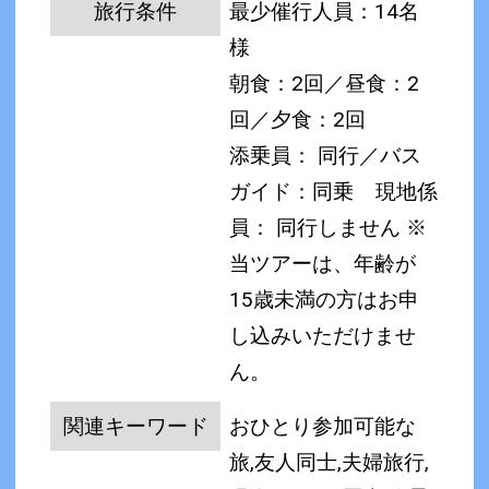
旅行条件
最少催行人員：14名
様
朝食：2回／昼食：2
回／夕食：2回
添乗員： 同行／バス
ガイド：同乗
現地係
員： 同行しません
※
当ツアーは、年齢が
15歳未満の方はお申
し込みいただけませ
ん。
関連キーワード
おひとり参加可能な
旅,友人同士,夫婦旅行,