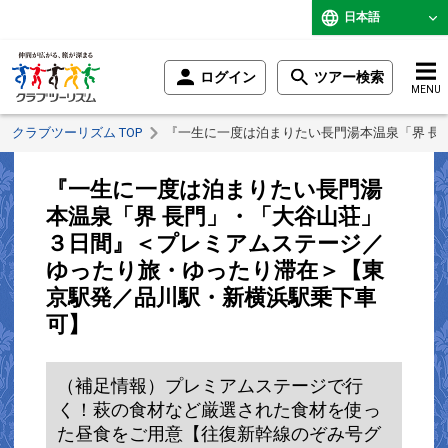
日本語
ログイン
ツアー検索
MENU
クラブツーリズム TOP
『一生に一度は泊まりたい長門湯本温泉「界 
『一生に一度は泊まりたい長門湯
本温泉「界 長門」・「大谷山荘」
３日間』＜プレミアムステージ／
ゆったり旅・ゆったり滞在＞【東
京駅発／品川駅・新横浜駅乗下車
可】
（補足情報）プレミアムステージで行
く！萩の食材など厳選された食材を使っ
た昼食をご用意【往復新幹線のぞみ号グ