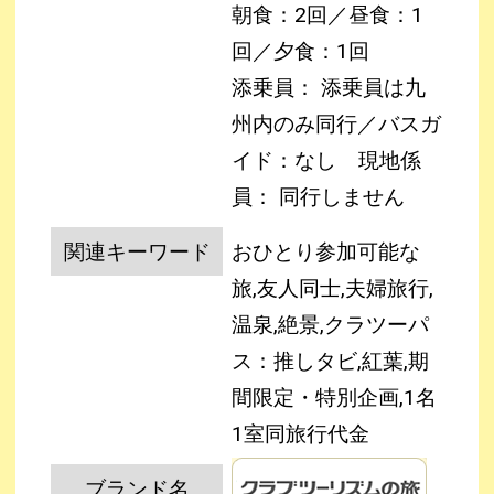
朝食：2回／昼食：1
回／夕食：1回
添乗員： 添乗員は九
州内のみ同行／バスガ
イド：なし
現地係
員： 同行しません
関連キーワード
おひとり参加可能な
旅,友人同士,夫婦旅行,
温泉,絶景,クラツーパ
ス：推しタビ,紅葉,期
間限定・特別企画,1名
1室同旅行代金
ブランド名