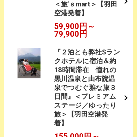
＜旅'ｓmart＞【羽田
空港発着】
59,900円～
79,900円
『２泊とも弊社Sラン
クホテルに宿泊＆約
18時間滞在 憧れの
黒川温泉と由布院温
泉でつむぐ雅な旅３
日間』＜プレミアム
ステージ／ゆったり
旅＞【羽田空港発
着】
155,000円～