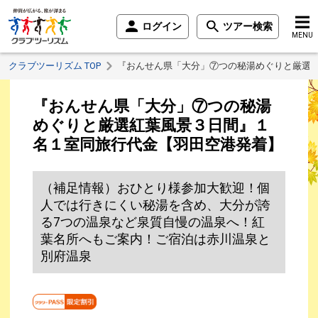
ログイン
ツアー検索
MENU
クラブツーリズム TOP
『おんせん県「大分」⑦つの秘湯めぐりと厳選
『おんせん県「大分」⑦つの秘湯
めぐりと厳選紅葉風景３日間』１
名１室同旅行代金【羽田空港発着】
（補足情報）おひとり様参加大歓迎！個
人では行きにくい秘湯を含め、大分が誇
る7つの温泉など泉質自慢の温泉へ！紅
葉名所へもご案内！ご宿泊は赤川温泉と
別府温泉