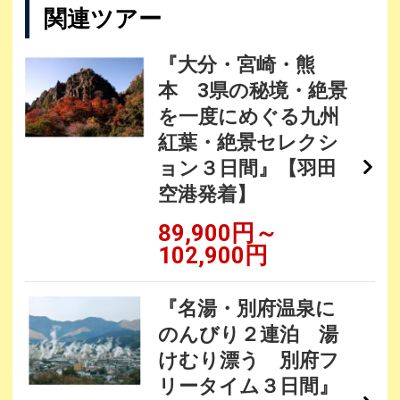
関連ツアー
『大分・宮崎・熊
本 3県の秘境・絶景
を一度にめぐる九州
紅葉・絶景セレクシ
ョン３日間』【羽田
空港発着】
89,900円～
102,900円
『名湯・別府温泉に
のんびり２連泊 湯
けむり漂う 別府フ
リータイム３日間』