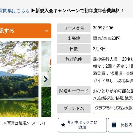
の質問集はこちら
▶新規入会キャンペーンで初年度年会費無料！
コース番号
30992-906
認する
出発地
関東/東京23区
日数
2泊3日
旅行条件
最少催行人員：20名
朝食：2回／昼食：1
添乗員： 添乗員一部
ガイド無し
現地係員
関連キーワード
おひとり参加可能な旅,
メ,自然探訪,秘境,絶
ブランド名
考え中ボックスに
（※写真は姫沼/イメージ）
比較表
追加