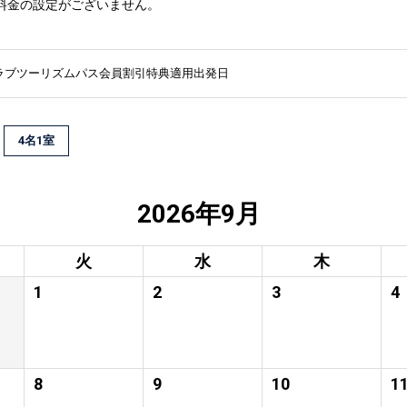
料金の設定がございません。
ラブツーリズムパス会員割引特典適用出発日
4名1室
2026年9月
火
水
木
1
2
3
4
8
9
10
1