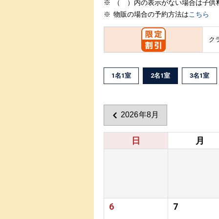
（ ）内の表示がない場合は子供
物販の場合の予約方法は
こちら
ク
1名1室
2名1室
3名1室
2026年8月
日
月
6
7