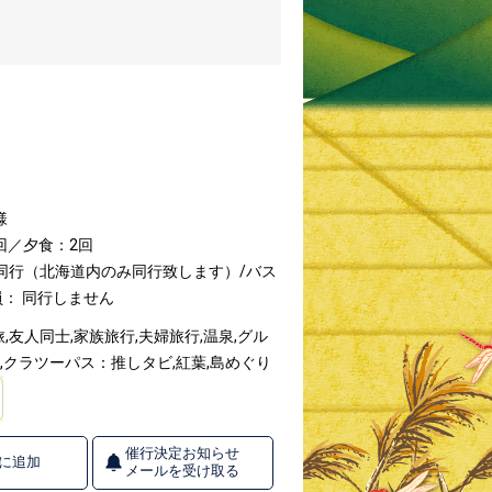
様
回／夕食：2回
同行（北海道内のみ同行致します）/バス
： 同行しません
友人同士,家族旅行,夫婦旅行,温泉,グル
景,クラツーパス：推しタビ,紅葉,島めぐり
催行決定お知らせ
に追加
メールを受け取る