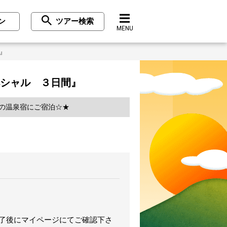
ン
ツアー検索
MENU
』
ペシャル ３日間』
備の温泉宿にご宿泊☆★
完了後にマイページにてご確認下さ