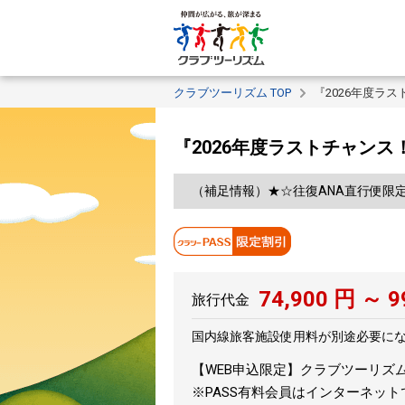
クラブツーリズム TOP
『2026年度ラ
『2026年度ラストチャン
（補足情報）★☆往復ANA直行便限
74,900
円 ～
9
旅行代金
国内線旅客施設使用料が別途必要に
【WEB申込限定】クラブツーリズムPA
※PASS有料会員はインターネッ