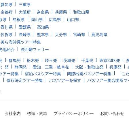
愛知県
三重県
京都府
大阪府
奈良県
兵庫県
和歌山県
取県
島根県
岡山県
広島県
山口県
香川県
愛媛県
高知県
佐賀県
長崎県
熊本県
大分県
宮崎県
鹿児島県
美ら海沖縄ツアー特集
光地紹介
長距離フェリー
発
群馬発
栃木発
埼玉発
茨城発
千葉発
東京23区発
む）発
静岡発
愛知・三重・岐阜発
大阪・和歌山発
兵庫発
ツアー特集
宿泊バスツアー特集
間際出発バスツアー特集
「こ
集
催行決定ツアー特集
バスツアーを探す
バスツアー集合場所マ
旅
会社案内
標識・約款
プライバシーポリシー
お問い合わせ