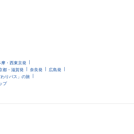
多摩・西東京発
京都・滋賀発
奈良発
広島発
だわりバス」の旅
ップ