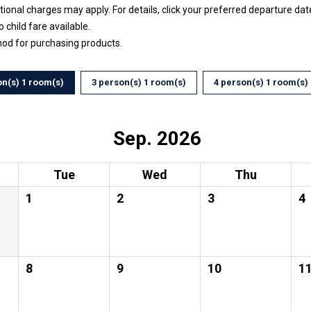
ptional charges may apply. For details, click your preferred departure d
no child fare available.
hod for purchasing products.
on(s) 1 room(s)
3 person(s) 1 room(s)
4 person(s) 1 room(s)
Sep. 2026
Tue
Wed
Thu
1
2
3
4
8
9
10
1