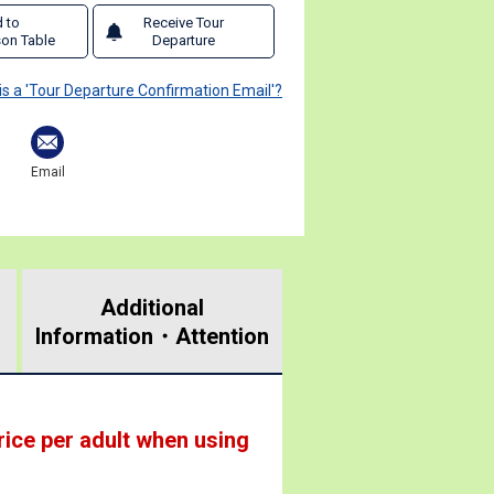
 to
Receive Tour
on Table
Departure
is a 'Tour Departure Confirmation Email'?
Email
Additional
Information・
Attention
rice per adult when using