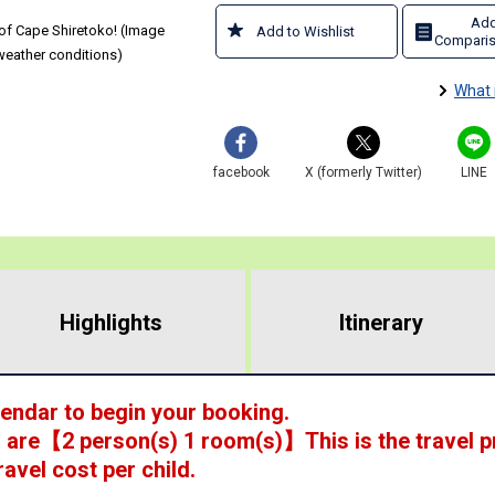
Add
p of Cape Shiretoko! (Image
Add to Wishlist
Comparis
weather conditions)
What 
facebook
X (formerly Twitter)
LINE
Highlights
​ ​
Itinerary
lendar to begin your booking.
 are
【
2 person(s) 1 room(s)
】This is the travel p
ravel cost per child.