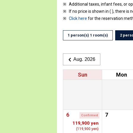
Additional taxes, infant fees, or o
If no price is shown in ( ), there is 
Click here
for the reservation met
1 person(s) 1 room(s)
2 pers
Aug. 2026
Sun
Mon
6
7
Confirmed
119,900 yen
(119,900 yen)