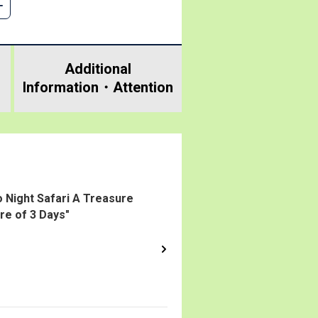
Additional
Information・
Attention
o Night Safari A Treasure
re of 3 Days"