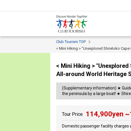
Club Tourism TOP
< Mini Hiking > "Unexplored Shiretoko Cape
< Mini Hiking > "Unexplore
All-around World Heritage S
(Supplementary information) ★ Guide t
the peninsula by a large boat! ★ Shire
114,900
yen ~
Tour Price
Domestic passenger facility charges w