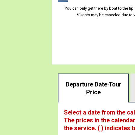
You can only get there by boat to the ti
*Flights may be canceled due to 
Departure Date·
Tour
Price
Select a date from the ca
The prices in the calendar
the service.
( ) indicates t