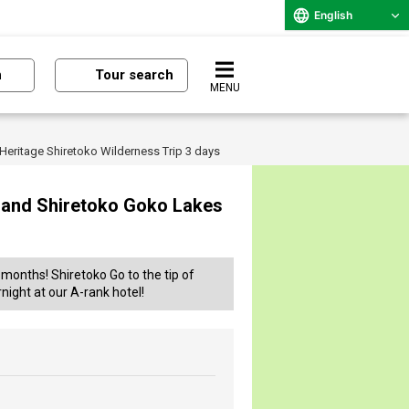
English
n
Tour search
MENU
Heritage Shiretoko Wilderness Trip 3 days
g and Shiretoko Goko Lakes
months! Shiretoko Go to the tip of
night at our A-rank hotel!