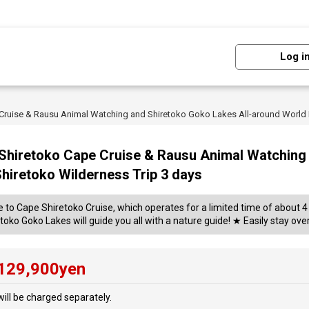
Log i
 Cruise & Rausu Animal Watching and Shiretoko Goko Lakes All-around World 
d Shiretoko Cape Cruise & Rausu Animal Watchin
hiretoko Wilderness Trip 3 days
o Cape Shiretoko Cruise, which operates for a limited time of about 4 
toko Goko Lakes will guide you all with a nature guide! ★ Easily stay over
129,900
yen
ill be charged separately.