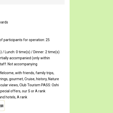
wards
participants for operation: 25
) / Lunch: 0 time(s) / Dinner: 2 time(s)
rtially accompanied (only within
staff: Not accompanying
Welcome, with friends, family trips,
prings, gourmet, Cruise, history, Nature
acular views, Club Tourism PASS: Oshi
special offers, our S or A rank
d hotels, A rank