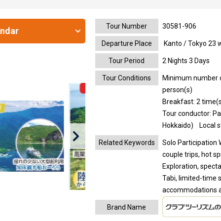
Tour Number
30581-906
endar
Departure Place
Kanto / Tokyo 23 
Tour Period
2 Nights 3 Days
Tour Conditions
Minimum number of 
person(s)
Breakfast: 2 time(s
Tour conductor: Pa
Hokkaido)
Local 
Related Keywords
Solo Participation 
couple trips, hot s
Exploration, spect
Tabi, limited-time 
accommodations an
Brand Name