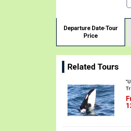
Departure Date·
Tour
Price
Related Tours
"U
Tr
F
1