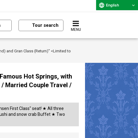
English
n
Tour search
MENU
d) and Gran Class (Return)" <Limited to
 Famous Hot Springs, with
/ Married Couple Travel /
sen First Class" seat! ★ All three
 sushi and snow crab Buffet ★ Two