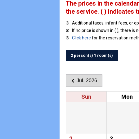
The prices in the calendar
the service.
( ) indicates t
Additional taxes, infant fees, or o
If no price is shown in ( ), there is 
Click here
for the reservation met
2 person(s) 1 room(s)
Jul. 2026
Sun
Mon
2
3