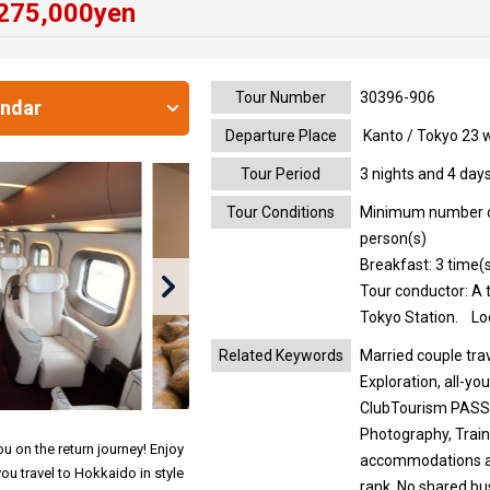
275,000
yen
Tour Number
30396-906
endar
Departure Place
Kanto / Tokyo 23 
Tour Period
3 nights and 4 day
Tour Conditions
Minimum number of 
person(s)
Breakfast: 3 time(s
Tour conductor: A 
Tokyo Station.
Lo
Related Keywords
Married couple tra
Exploration, all-yo
ClubTourism PASS:
Photography, Train
ou on the return journey! Enjoy
accommodations an
you travel to Hokkaido in style
rank, No shared bu