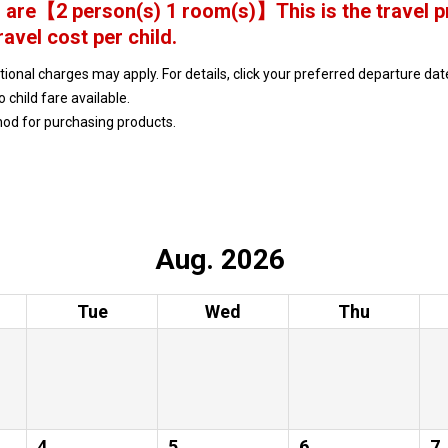
 are
【
2 person(s) 1 room(s)
】This is the travel p
ravel cost per child.
ptional charges may apply. For details, click your preferred departure d
no child fare available.
hod for purchasing products.
Aug. 2026
Tue
Wed
Thu
4
5
6
7