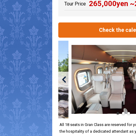
265,000
yen ~
Tour Price
Check the cal
All 18 seats in Gran Class are reserved for y
the hospitality of a dedicated attendant as 