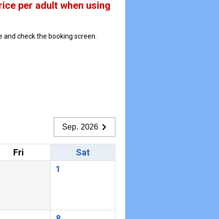
rice per adult when using
ate and check the booking screen.
Sep. 2026
Fri
Sat
1
8