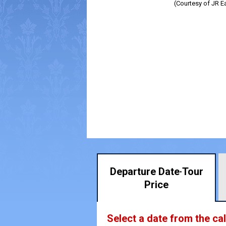
(Courtesy of JR E
Departure Date·
Tour
Price
Select a date from the ca