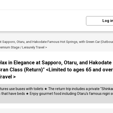
Log i
at Sapporo, Otaru, and Hakodate Famous Hot Springs, with Green Car (Outboun
remium Stage / Leisurely Travel >
lax in Elegance at Sapporo, Otaru, and Hakodate
an Class (Return)" <Limited to ages 65 and over 
ravel >
ures use buses with toilets ★ The return trip includes a private "Shinkan
ms that have beds ★ Enjoy gourmet food including Otaru's famous nigiri