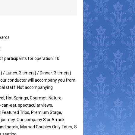
wards
s
participants for operation: 10
) / Lunch: 3 time(s) / Dinner: 3 time(s)
tour conductor will accompany you from
cal staff: Not accompanying
vel, Hot Springs, Gourmet, Nature
u-can-eat, spectacular views,
 Featured Trips, Premium Stage,
 journey, Our company S or A-rank
d hotels, Married Couples Only Tours, S
s seating