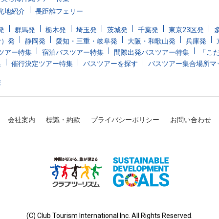
光地紹介
長距離フェリー
発
群馬発
栃木発
埼玉発
茨城発
千葉発
東京23区発
む）発
静岡発
愛知・三重・岐阜発
大阪・和歌山発
兵庫発
ツアー特集
宿泊バスツアー特集
間際出発バスツアー特集
「こ
集
催行決定ツアー特集
バスツアーを探す
バスツアー集合場所マ
旅
会社案内
標識・約款
プライバシーポリシー
お問い合わせ
(C) Club Tourism International Inc. All Rights Reserved.