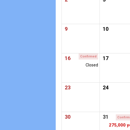
9
10
Confirmed
16
17
Closed
23
24
30
31
Confir
275,000 y