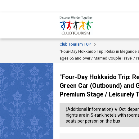
Club Tourism TOP
"Four-Day Hokkaido Trip: Relax in Elegance 
ages 65 and over / Married Couple Travel / P
"Four-Day Hokkaido Trip: Re
Green Car (Outbound) and Gr
Premium Stage / Leisurely T
(Additional Information) ★ Oct. depart
nights are in S-rank hotels with roo
seats per person on the bus