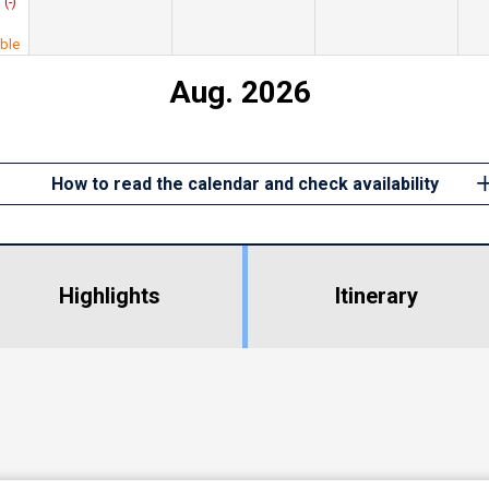
(-)
able
Aug. 2026
How to read the calendar and check availability
Highlights
​ ​
Itinerary