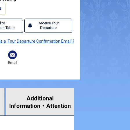
 to
Receive Tour
on Table
Departure
is a 'Tour Departure Confirmation Email'?
Email
Additional
Information・
Attention