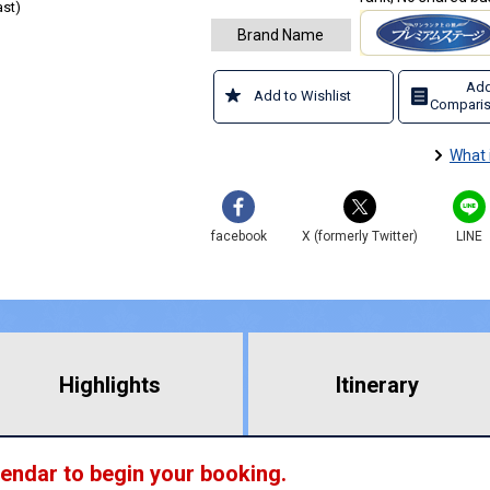
ast)
Brand Name
Add
Add to Wishlist
Comparis
What 
facebook
X (formerly Twitter)
LINE
Highlights
​ ​
Itinerary
lendar to begin your booking.