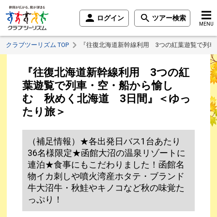
ログイン
ツアー検索
MENU
クラブツーリズム TOP
『往復北海道新幹線利用 3つの紅葉遊覧で列車
『往復北海道新幹線利用 3つの紅
葉遊覧で列車・空・船から愉し
む 秋めく北海道 3日間』＜ゆっ
たり旅＞
（補足情報）★各出発日バス1台あたり
36名様限定★函館大沼の温泉リゾートに
連泊★食事にもこだわりました！函館名
物イカ刺しや噴火湾産ホタテ・ブランド
牛大沼牛・秋鮭やキノコなど秋の味覚た
っぷり！