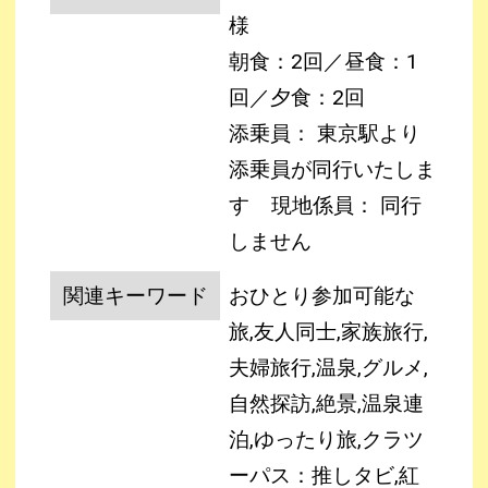
様
朝食：2回／昼食：1
回／夕食：2回
添乗員： 東京駅より
添乗員が同行いたしま
す
現地係員： 同行
しません
関連キーワード
おひとり参加可能な
旅,友人同士,家族旅行,
夫婦旅行,温泉,グルメ,
自然探訪,絶景,温泉連
泊,ゆったり旅,クラツ
ーパス：推しタビ,紅