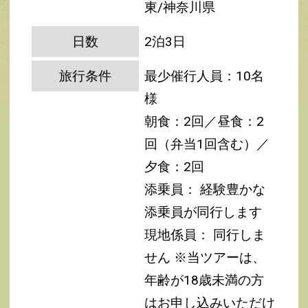
東/神奈川県
日数
2泊3日
旅行条件
最少催行人員：10名
様
朝食：2回／昼食：2
回（弁当1回含む）／
夕食：2回
添乗員： 経験豊かな
添乗員が同行します
現地係員： 同行しま
せん
※当ツアーは、
年齢が18歳未満の方
はお申し込みいただけ