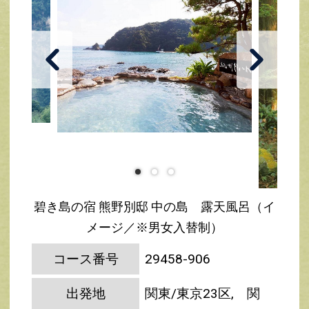
碧き島の宿 熊野別邸 中の島 露天風呂（イ
メージ／※男女入替制）
コース番号
29458-906
出発地
関東/東京23区, 関