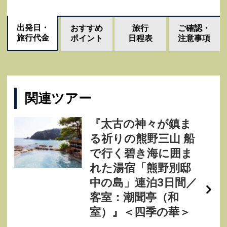
出発日・
おすすめ
旅行
ご確認・
旅行代金
ポイント
日程表
注意事項
関連ツアー
『太古の神々が鎮ま
る祈りの熊野三山 船
で行く碧き海に囲ま
れた湯宿「熊野別邸
中の島」連泊3日間／
客室：潮聞亭（和
室）』＜四季の華＞