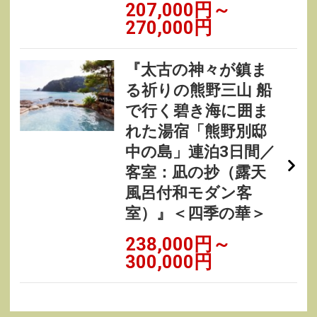
207,000円～
270,000円
『太古の神々が鎮ま
る祈りの熊野三山 船
で行く碧き海に囲ま
れた湯宿「熊野別邸
中の島」連泊3日間／
客室：凪の抄（露天
風呂付和モダン客
室）』＜四季の華＞
238,000円～
300,000円