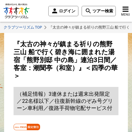
ログイン
ツアー検索
MENU
クラブツーリズム TOP
『太古の神々が鎮まる祈りの熊野三山 船で行く
『太古の神々が鎮まる祈りの熊野
三山 船で行く碧き海に囲まれた湯
宿「熊野別邸 中の島」連泊3日間／
客室：潮聞亭（和室）』＜四季の華
＞
（補足情報）3連休または週末出発限定
／22名様以下／往復新幹線のぞみ号グリ
ーン車利用／復路手荷物宅配サービス付