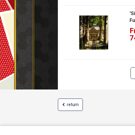
'S
Fu
F
7
return