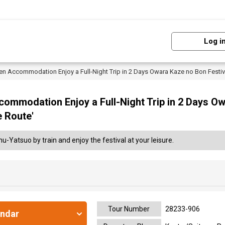
Log i
n Accommodation Enjoy a Full-Night Trip in 2 Days Owara Kaze no Bon Festiv
ommodation Enjoy a Full-Night Trip in 2 Days Ow
 Route'
hu-Yatsuo by train and enjoy the festival at your leisure.
Tour Number
28233-906
endar