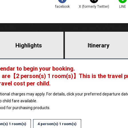
facebook
X (formerly Twitter)
LINE
Highlights
​ ​
Itinerary
lendar to begin your booking.
 are
【
2 person(s) 1 room(s)
】This is the travel p
ravel cost per child.
ptional charges may apply. For details, click your preferred departure d
no child fare available.
hod for purchasing products.
on(s) 1 room(s)
4 person(s) 1 room(s)