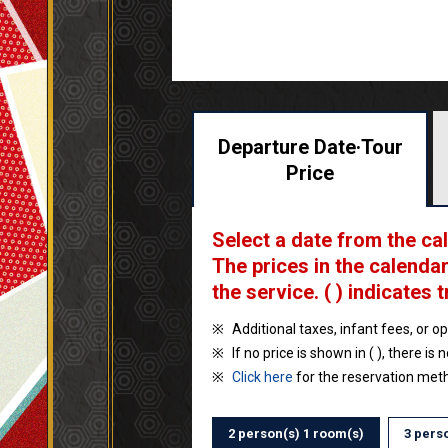
Departure Date·
Tour
Price
Select a date from the ca
The prices in the calendar
the service.
( ) indicates t
Additional taxes, infant fees, or o
If no price is shown in ( ), there is 
Click here
for the reservation met
2 person(s) 1 room(s)
3 pers