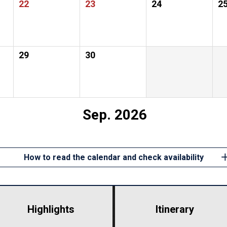
22
23
24
2
29
30
Sep. 2026
How to read the calendar and check availability
Highlights
​ ​
Itinerary