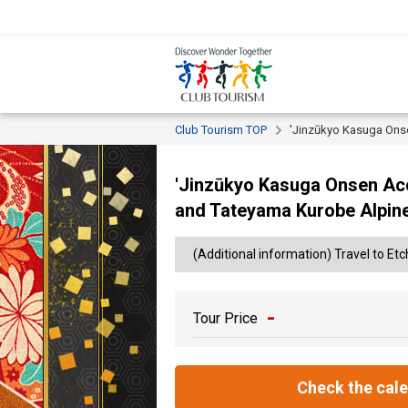
Club Tourism TOP
'Jinzūkyo Kasuga Onse
'Jinzūkyo Kasuga Onsen Acc
and Tateyama Kurobe Alpine
(Additional information) Travel to Etc
-
Tour Price
Check the cal