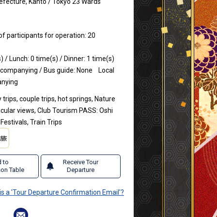
efecture, Kanto / Tokyo 23 Wards
participants for operation: 20
) / Lunch: 0 time(s) / Dinner: 1 time(s)
ccompanying / Bus guide: None
Local
anying
 trips, couple trips, hot springs, Nature
acular views, Club Tourism PASS: Oshi
Festivals, Train Trips
 to
Receive Tour
on Table
Departure
is a 'Tour Departure Confirmation Email'?