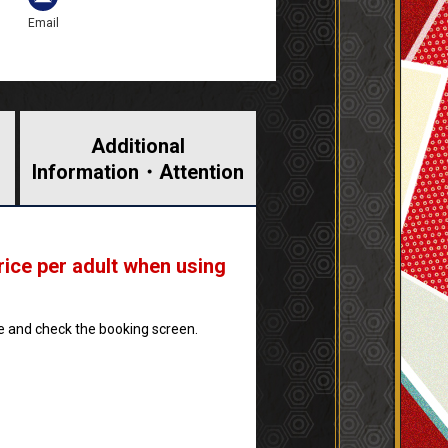
Email
Additional
Information・
Attention
rice per adult when using
ate and check the booking screen.