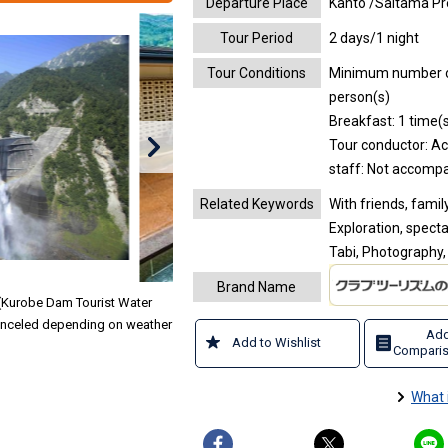
Departure Place
Kanto /Saitama Pr
Tour Period
2 days/1 night
Tour Conditions
Minimum number of 
person(s)
Breakfast: 1 time(s
Tour conductor: A
staff: Not accomp
Related Keywords
With friends, family
Exploration, spect
Tabi, Photography, 
Brand Name
(Kurobe Dam Tourist Water
anceled depending on weather
Add
Add to Wishlist
Comparis
What 