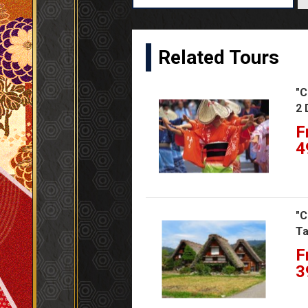
Related Tours
"C
2 
F
4
"C
Ta
F
3