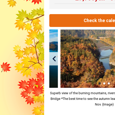
Check the cal
Superb view of the burning mountains, rivers
Bridge *The best time to see the autumn leav
Nov. (Image)