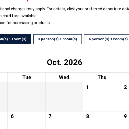
ptional charges may apply. For details, click your preferred departure d
no child fare available.
hod for purchasing products.
on(s) 1 room(s)
3 person(s) 1 room(s)
4 person(s) 1 room(s)
Oct. 2026
Tue
Wed
Thu
1
2
6
7
8
9