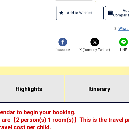
Add
Add to Wishlist
Comparis
What 
facebook
X (formerly Twitter)
LINE
Highlights
​ ​
Itinerary
lendar to begin your booking.
 are
【
2 person(s) 1 room(s)
】This is the travel p
ravel cost per child.