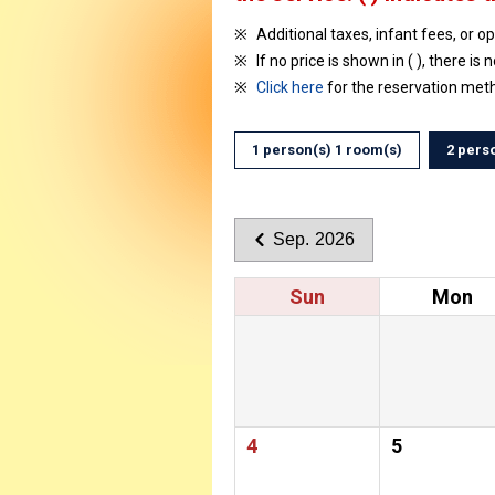
Additional taxes, infant fees, or o
If no price is shown in ( ), there is 
Click here
for the reservation met
1 person(s) 1 room(s)
2 pers
Sep. 2026
Sun
Mon
4
5