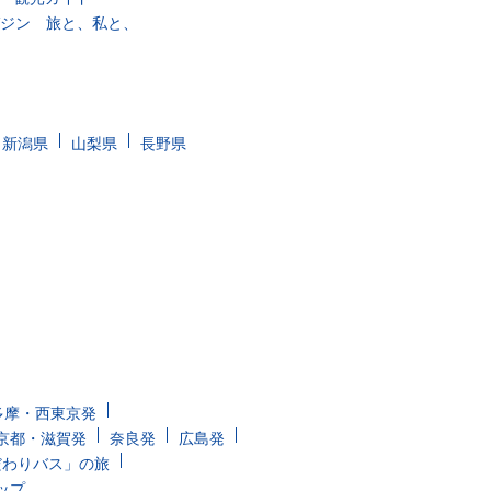
ガジン 旅と、私と、
新潟県
山梨県
長野県
多摩・西東京発
京都・滋賀発
奈良発
広島発
だわりバス」の旅
ップ