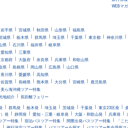
WEBマ
岩手県
宮城県
秋田県
山形県
福島県
茨城県
栃木県
群馬県
埼玉県
千葉県
東京都
神奈川県
山県
石川県
福井県
岐阜県
愛知県
三重県
京都府
大阪府
奈良県
兵庫県
和歌山県
取県
島根県
岡山県
広島県
山口県
香川県
愛媛県
高知県
佐賀県
長崎県
熊本県
大分県
宮崎県
鹿児島県
美ら海沖縄ツアー特集
光地紹介
長距離フェリー
発
群馬発
栃木発
埼玉発
茨城発
千葉発
東京23区発
む）発
静岡発
愛知・三重・岐阜発
大阪・和歌山発
兵庫発
ツアー特集
宿泊バスツアー特集
間際出発バスツアー特集
「こ
集
催行決定ツアー特集
バスツアーを探す
バスツアー集合場所マ