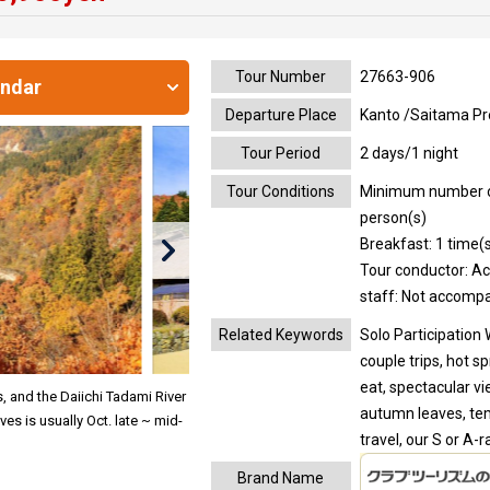
Tour Number
27663-906
endar
Departure Place
Kanto /Saitama Pr
Tour Period
2 days/1 night
Tour Conditions
Minimum number of 
person(s)
Breakfast: 1 time(s
Tour conductor: A
staff: Not accomp
Related Keywords
Solo Participation 
couple trips, hot s
eat, spectacular v
, and the Daiichi Tadami River
autumn leaves, tem
es is usually Oct. late ~ mid-
travel, our S or A
Brand Name