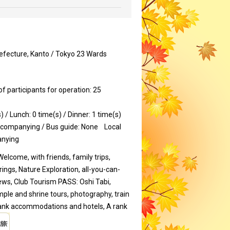
efecture, Kanto / Tokyo 23 Wards
participants for operation: 25
) / Lunch: 0 time(s) / Dinner: 1 time(s)
ccompanying / Bus guide: None
Local
anying
Welcome, with friends, family trips,
prings, Nature Exploration, all-you-can-
iews, Club Tourism PASS: Oshi Tabi,
ple and shrine tours, photography, train
-rank accommodations and hotels, A rank