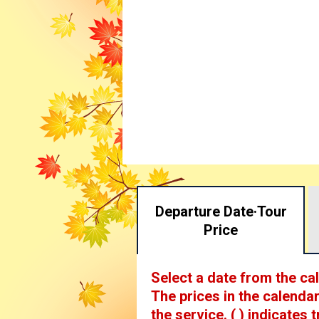
Departure Date·
Tour
Price
Select a date from the ca
The prices in the calendar
the service.
( ) indicates t