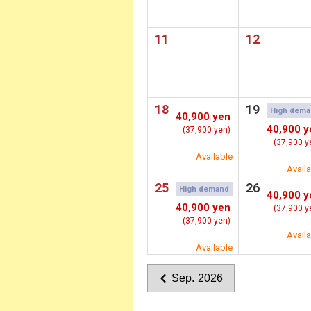
11
12
18
19
High dema
40,900 yen
40,900 y
(37,900 yen)
(37,900 y
Available
Avail
25
26
High demand
40,900 y
40,900 yen
(37,900 y
(37,900 yen)
Avail
Available
Sep. 2026