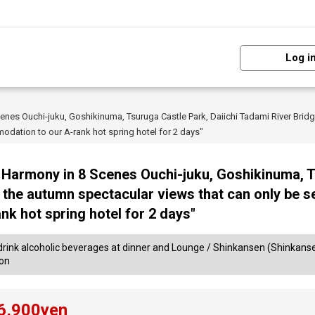
Log i
s Ouchi-juku, Goshikinuma, Tsuruga Castle Park, Daiichi Tadami River Bridge,
odation to our A-rank hot spring hotel for 2 days"
armony in 8 Scenes Ouchi-juku, Goshikinuma, Ts
 the autumn spectacular views that can only be se
k hot spring hotel for 2 days"
-drink alcoholic beverages at dinner and Lounge / Shinkansen (Shinkans
ion
6,900
yen