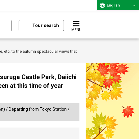
English
n
Tour search
MENU
 etc. to the autumn spectacular views that
uruga Castle Park, Daiichi
en at this time of year
en) / Departing from Tokyo Station /