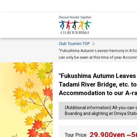
Club Tourism TOP
"Fukushima Autumn Leaves Harmony in 8 Scene
can only be seen at this time of year Accomm
"Fukushima Autumn Leaves H
Tadami River Bridge, etc. to
Accommodation to our A-ran
(Additional information) All-you-can
Boarding and alighting at Omiya Stat
29,900
yen ~
5
Tour Price