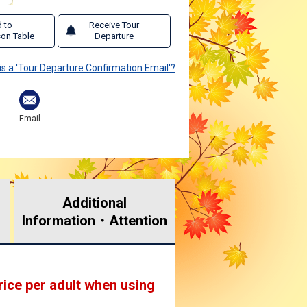
 to
Receive Tour
on Table
Departure
is a 'Tour Departure Confirmation Email'?
Email
Additional
Information・
Attention
rice per adult when using