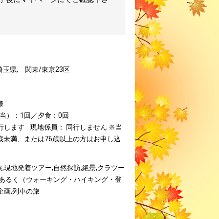
埼玉県, 関東/東京23区
様
当）：1回／夕食：0回
行します
現地係員： 同行しません
※当
歳未満、または76歳以上の方はお申し込
,現地発着ツアー,自然探訪,絶景,クラツー
,あるく（ウォーキング・ハイキング・登
企画,列車の旅