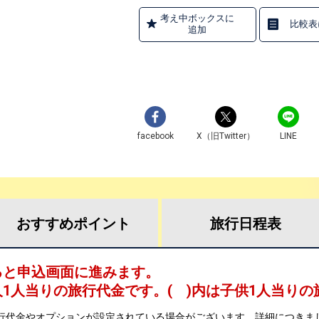
考え中ボックスに
比較表
追加
facebook
X（旧Twitter）
LINE
おすすめ
ポイント
旅行
日程表
ると申込画面に進みます。
人1人当りの旅行代金です。
( )内は子供1人当り
行代金やオプションが設定されている場合がございます。詳細につきま