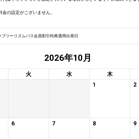
料金の設定がございません。
ラブツーリズムパス会員割引特典適用出発日
2026年10月
火
水
木
1
2
6
7
8
9