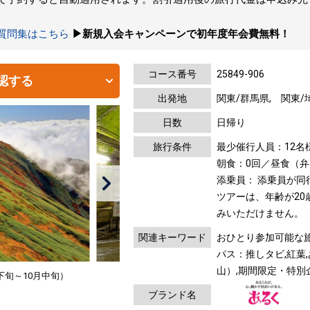
の質問集はこちら
▶新規入会キャンペーンで初年度年会費無料！
コース番号
25849-906
認する
出発地
関東/群馬県, 関東/
日数
日帰り
旅行条件
最少催行人員：12名
朝食：0回／昼食（弁
添乗員： 添乗員が同
ツアーは、年齢が20
みいただけません。
関連キーワード
おひとり参加可能な旅
パス：推しタビ,紅葉
山）,期間限定・特別
下旬～10月中旬）
ブランド名