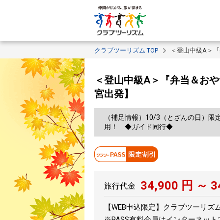
クラブツーリズム TOP
＜登山中級A＞
＜登山中級A＞『弁当＆お
宮出発】
（補足情報）10/3（とざんの日）
用！ ◆ガイド同行◆
34,900
円 ～
3
旅行代金
【WEB申込限定】クラブツーリズムP
※PASS有料会員はインターネッ