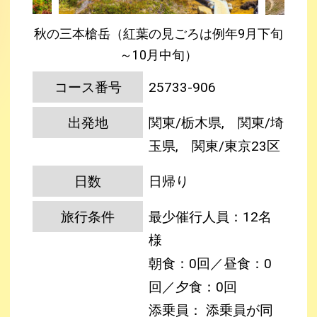
秋の三本槍岳（紅葉の見ごろは例年9月下旬
～10月中旬）
コース番号
25733-906
出発地
関東/栃木県, 関東/埼
玉県, 関東/東京23区
日数
日帰り
旅行条件
最少催行人員：12名
様
朝食：0回／昼食：0
回／夕食：0回
添乗員： 添乗員が同