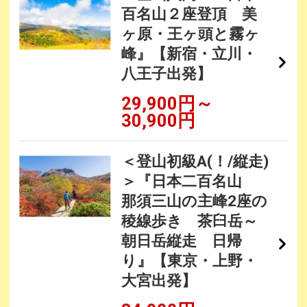
百名山２座登頂 美
ヶ原・王ヶ頭と霧ヶ
峰』【新宿・立川・
八王子出発】
29,900円～
30,900円
＜登山初級A(！/縦走)
＞『日本二百名山
那須三山の主峰2座の
稜線歩き 茶臼岳～
朝日岳縦走 日帰
り』【東京・上野・
大宮出発】