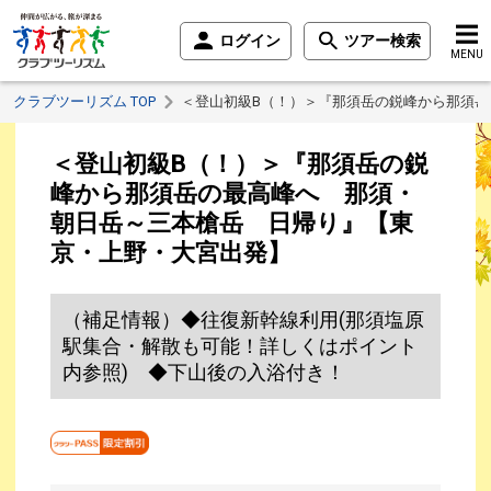
ログイン
ツアー検索
MENU
クラブツーリズム TOP
＜登山初級B（！）＞『那須岳の鋭峰から那須
＜登山初級B（！）＞『那須岳の鋭
峰から那須岳の最高峰へ 那須・
朝日岳～三本槍岳 日帰り』【東
京・上野・大宮出発】
（補足情報）◆往復新幹線利用(那須塩原
駅集合・解散も可能！詳しくはポイント
内参照) ◆下山後の入浴付き！