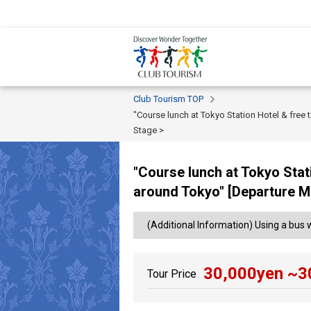
Club Tourism TOP
"Course lunch at Tokyo Station Hotel & free 
Stage >
"Course lunch at Tokyo Stat
around Tokyo" [Departure M
(Additional Information) Using a bus 
30,000
yen ~
3
Tour Price