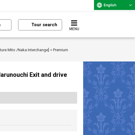
English
n
Tour search
MENU
rture Mito /Naka Interchange] < Premium
Marunouchi Exit and drive