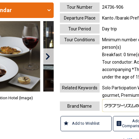
Tour Number
24736-906
endar
Departure Place
Kanto /Ibaraki Pre
Tour Period
Day trip
Tour Conditions
Minimum number of 
person(s)
Breakfast: 0 time(s
Tour conductor: 
accompanying
*Th
under the age of 1
Related Keywords
Solo Participation 
gourmet, Premium 
ation Hotel (Image)
Brand Name
Add
Add to Wishlist
Comparis