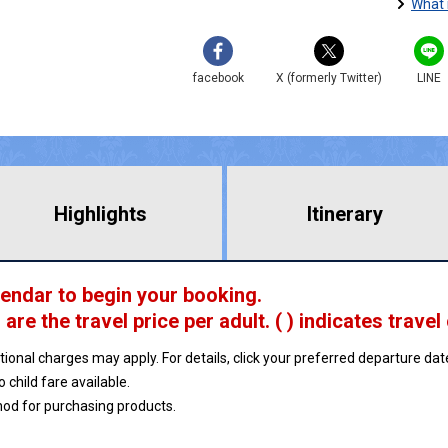
What 
facebook
X (formerly Twitter)
LINE
Highlights
​ ​
Itinerary
lendar to begin your booking.
 are
the travel price per adult.
( ) indicates travel
ptional charges may apply. For details, click your preferred departure d
no child fare available.
hod for purchasing products.