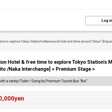
Log i
time to explore Tokyo Station's Marunouchi Exit and drive around Tokyo" [Depa
ion Hotel & free time to explore Tokyo Station's 
ito /Naka Interchange] < Premium Stage >
with a vanity/Toilet / Going by Premium Tourist Bus "Aoi"
0,000
yen