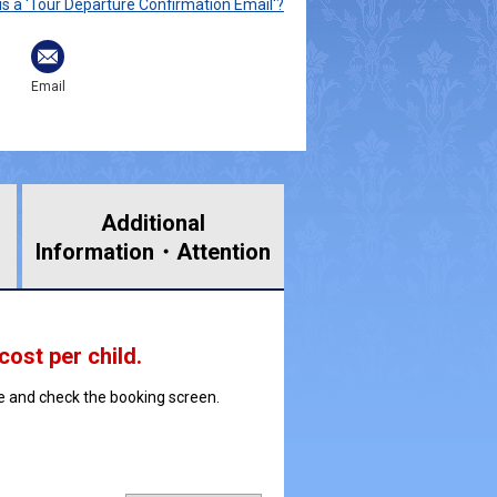
is a 'Tour Departure Confirmation Email'?
Email
Additional
Information・
Attention
 cost per child.
ate and check the booking screen.