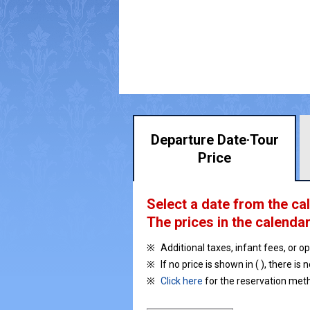
Departure Date·
Tour
Price
Select a date from the ca
The prices in the calendar
Additional taxes, infant fees, or o
If no price is shown in ( ), there is 
Click here
for the reservation met