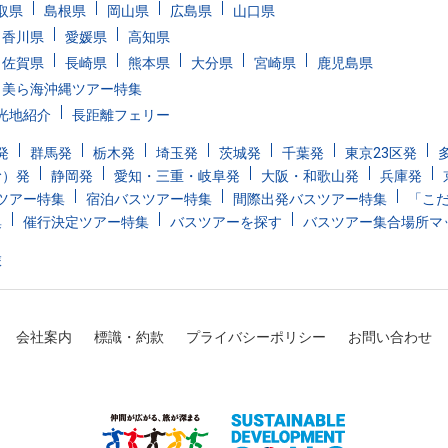
取県
島根県
岡山県
広島県
山口県
香川県
愛媛県
高知県
佐賀県
長崎県
熊本県
大分県
宮崎県
鹿児島県
美ら海沖縄ツアー特集
光地紹介
長距離フェリー
発
群馬発
栃木発
埼玉発
茨城発
千葉発
東京23区発
む）発
静岡発
愛知・三重・岐阜発
大阪・和歌山発
兵庫発
ツアー特集
宿泊バスツアー特集
間際出発バスツアー特集
「こ
集
催行決定ツアー特集
バスツアーを探す
バスツアー集合場所マ
旅
会社案内
標識・約款
プライバシーポリシー
お問い合わせ