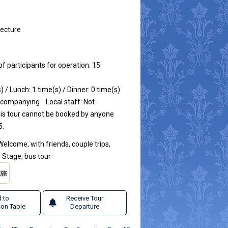
fecture
participants for operation: 15
) / Lunch: 1 time(s) / Dinner: 0 time(s)
Accompanying
Local staff: Not
is tour cannot be booked by anyone
5.
Welcome, with friends, couple trips,
Stage, bus tour
 to
Receive Tour
on Table
Departure