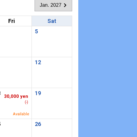
Jan. 2027
Fri
Sat
5
1
12
8
19
30,000 yen
(-)
Available
5
26