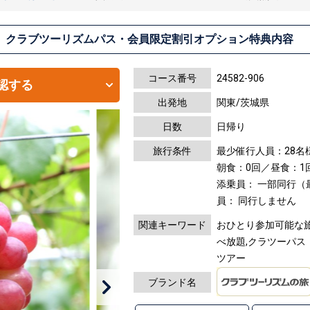
クラブツーリズムパス・会員限定割引オプション特典内容
コース番号
24582-906
認する
出発地
関東/茨城県
日数
日帰り
旅行条件
最少催行人員：28名
朝食：0回／昼食：1
添乗員： 一部同行（
員： 同行しません
関連キーワード
おひとり参加可能な旅,
べ放題,クラツーパス
ツアー
ブランド名