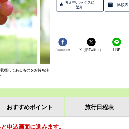
考え中ボックスに
比較表
追加
facebook
X（旧Twitter）
LINE
め収穫してあるものをお持ち帰
す
おすすめ
ポイント
旅行
日程表
ると申込画面に進みます。