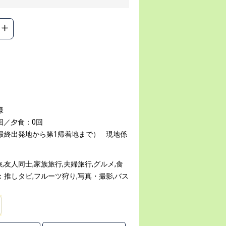
様
回／夕食：0回
最終出発地から第1帰着地まで）
現地係
友人同士,家族旅行,夫婦旅行,グルメ,食
：推しタビ,フルーツ狩り,写真・撮影,バス