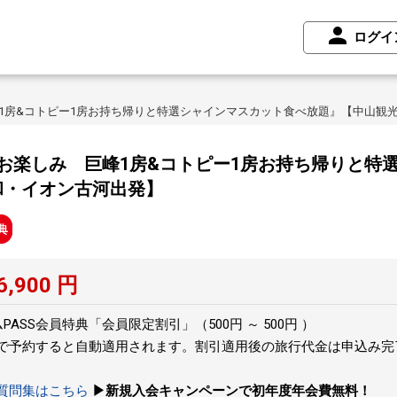
ログイ
1房&コトピー1房お持ち帰りと特選シャインマスカット食べ放題』【中山観
お楽しみ 巨峰1房&コトピー1房お持ち帰りと特
和・イオン古河出発】
6,900
円
ASS会員特典「会員限定割引」（500円 ～ 500円 ）
トで予約すると自動適用されます。割引適用後の旅行代金は申込み
の質問集はこちら
▶新規入会キャンペーンで初年度年会費無料！