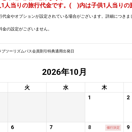
人1人当りの旅行代金です。
( )内は子供1人当り
行代金やオプションが設定されている場合がございます。詳細につきま
料金の設定がございません。
ラブツーリズムパス会員割引特典適用出発日
2026年10月
火
水
木
1
2
6
7
8
9
催行決定