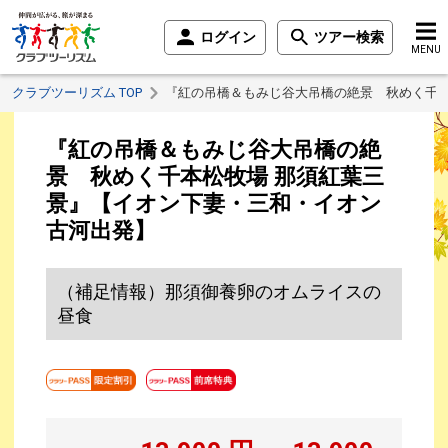
ログイン
ツアー検索
MENU
クラブツーリズム TOP
『紅の吊橋＆もみじ谷大吊橋の絶景 秋めく千本
『紅の吊橋＆もみじ谷大吊橋の絶
景 秋めく千本松牧場 那須紅葉三
景』【イオン下妻・三和・イオン
古河出発】
（補足情報）那須御養卵のオムライスの
昼食