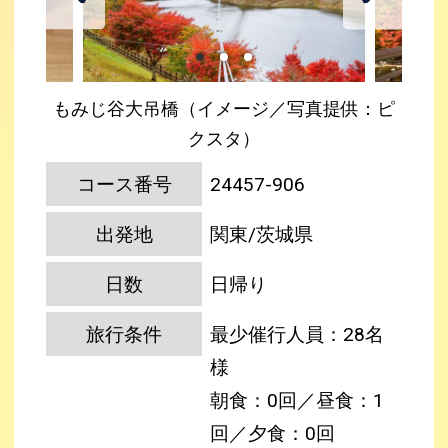
もみじ谷大吊橋（イメージ／写真提供：ピ
クスタ）
コース番号
24457-906
出発地
関東/茨城県
日数
日帰り
旅行条件
最少催行人員：28名
様
朝食：0回／昼食：1
回／夕食：0回