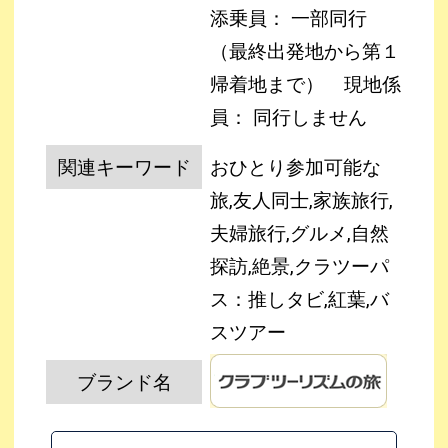
添乗員： 一部同行
（最終出発地から第１
帰着地まで）
現地係
員： 同行しません
関連キーワード
おひとり参加可能な
旅,友人同士,家族旅行,
夫婦旅行,グルメ,自然
探訪,絶景,クラツーパ
ス：推しタビ,紅葉,バ
スツアー
ブランド名