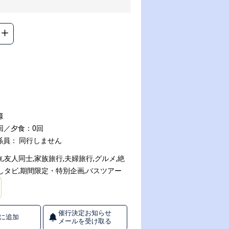
様
回／夕食：0回
係員： 同行しません
友人同士,家族旅行,夫婦旅行,グルメ,絶
しタビ,期間限定・特別企画,バスツアー
催行決定お知らせ
に追加
メールを受け取る