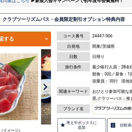
の質問集はこちら
▶新規入会キャンペーンで初年度年会費無料！
クラブツーリズムパス・会員限定割引オプション特典内容
コース番号
24447-906
認する
出発地
関東/茨城県
日数
日帰り
旅行条件
最少催行人員：28名
朝食：0回／昼食：1
添乗員： 同行
現地
関連キーワード
おひとり参加可能な旅,
景,クラツーパス：推
ブランド名
考え中ボックスに
比較表
追加
分（イメージ）