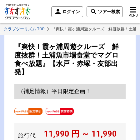
ログイン
ツアー検索
MENU
クラブツーリズム TOP
『爽快！霞ヶ浦周遊クルーズ 鮮度抜群！土浦
『爽快！霞ヶ浦周遊クルーズ 鮮
度抜群！土浦魚市場食堂でマグロ
食べ放題』【水戸・赤塚・友部出
発】
（補足情報）平日限定企画！
11,990
円 ～
11,990
旅行代