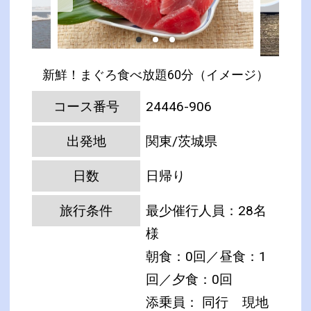
新鮮！まぐろ食べ放題60分（イメージ）
コース番号
24446-906
出発地
関東/茨城県
日数
日帰り
旅行条件
最少催行人員：28名
様
朝食：0回／昼食：1
回／夕食：0回
添乗員： 同行
現地