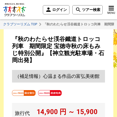
ログイン
ツアー検索
MENU
クラブツーリズム TOP
『秋のわたらせ渓谷鐵道トロッコ列車 期間限定
『秋のわたらせ渓谷鐵道トロッコ
列車 期間限定 宝徳寺秋の床もみ
じ特別公開』【神立観光駐車場・石
岡出発】
（補足情報）心温まる作品の富弘美術館
14,900
円 ～
15,900
旅行代