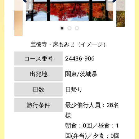
宝徳寺・床もみじ（イメージ）
コース番号
24436-906
出発地
関東/茨城県
日数
日帰り
旅行条件
最少催行人員：28名
様
朝食：0回／昼食：1
回(弁当)／夕食：0回