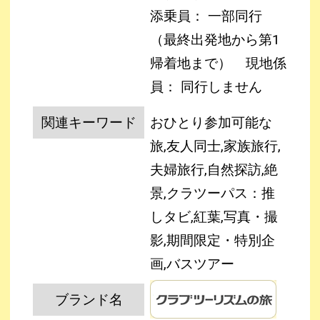
添乗員： 一部同行
（最終出発地から第1
帰着地まで）
現地係
員： 同行しません
関連キーワード
おひとり参加可能な
旅,友人同士,家族旅行,
夫婦旅行,自然探訪,絶
景,クラツーパス：推
しタビ,紅葉,写真・撮
影,期間限定・特別企
画,バスツアー
ブランド名