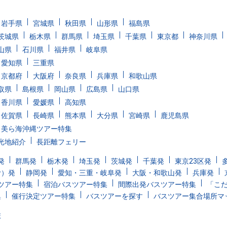
岩手県
宮城県
秋田県
山形県
福島県
茨城県
栃木県
群馬県
埼玉県
千葉県
東京都
神奈川県
山県
石川県
福井県
岐阜県
愛知県
三重県
京都府
大阪府
奈良県
兵庫県
和歌山県
取県
島根県
岡山県
広島県
山口県
香川県
愛媛県
高知県
佐賀県
長崎県
熊本県
大分県
宮崎県
鹿児島県
美ら海沖縄ツアー特集
光地紹介
長距離フェリー
発
群馬発
栃木発
埼玉発
茨城発
千葉発
東京23区発
む）発
静岡発
愛知・三重・岐阜発
大阪・和歌山発
兵庫発
ツアー特集
宿泊バスツアー特集
間際出発バスツアー特集
「こ
集
催行決定ツアー特集
バスツアーを探す
バスツアー集合場所マ
旅