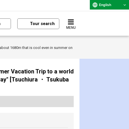
English
n
Tour search
MENU
f about 1680m that is cool even in summer on
mer Vacation Trip to a world
eway" [Tsuchiura ・ Tsukuba