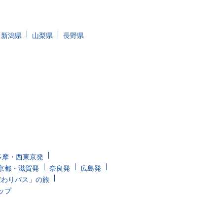
新潟県
山梨県
長野県
多摩・西東京発
京都・滋賀発
奈良発
広島発
だわりバス」の旅
ップ