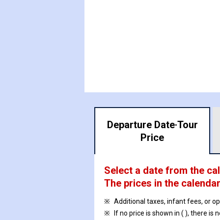
Departure Date·
Tour
Price
Select a date from the ca
The prices in the calendar
Additional taxes, infant fees, or o
If no price is shown in ( ), there is 