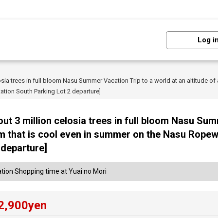
Log i
sia trees in full bloom Nasu Summer Vacation Trip to a world at an altitude o
tion South Parking Lot 2 departure]
ut 3 million celosia trees in full bloom Nasu Sum
80m that is cool even in summer on the Nasu Rop
 departure]
ation Shopping time at Yuai no Mori
2,900
yen