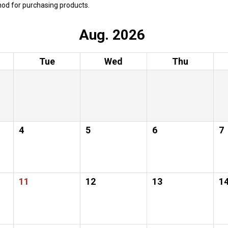
hod for purchasing products.
Aug. 2026
Tue
Wed
Thu
4
5
6
7
11
12
13
1