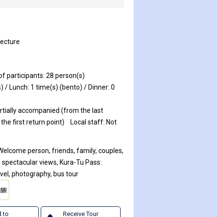
fecture
 participants: 28 person(s)
) / Lunch: 1 time(s) (bento) / Dinner: 0
rtially accompanied (from the last
the first return point)
Local staff: Not
Welcome person, friends, family, couples,
, spectacular views, Kura-Tu Pass:
l, photography, bus tour
 to
Receive Tour