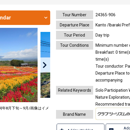
Tour Number
24365-906
endar
Departure Place
Kanto /Ibaraki Pre
Tour Period
Day trip
Tour Conditions
Minimum number of
Breakfast: 0 time(s
time(s)
Tour conductor: Pa
Departure Place to 
accompanying
Related Keywords
Solo Participation 
Nature Exploration
Recommended trave
年8月下旬～9月/画像はイメ
Brand Name
Add