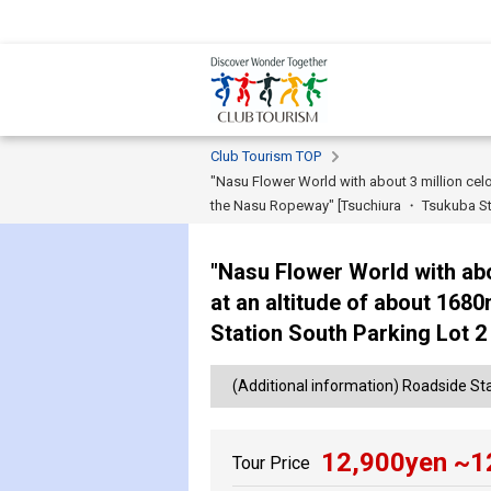
Club Tourism TOP
"Nasu Flower World with about 3 million celo
the Nasu Ropeway" [Tsuchiura ・ Tsukuba Sta
"Nasu Flower World with abo
at an altitude of about 16
Station South Parking Lot 2
(Additional information) Roadside St
12,900
yen ~
1
Tour Price