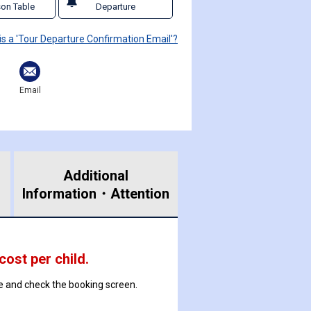
on Table
Departure
is a 'Tour Departure Confirmation Email'?
Email
Additional
Information・
Attention
 cost per child.
ate and check the booking screen.