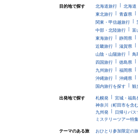
目的地で探す
北海道旅行
北海道
東北旅行
青森県
関東・甲信越旅行
中部・北陸旅行
富
東海旅行
静岡県
近畿旅行
滋賀県
山陰・山陽旅行
鳥
四国旅行
徳島県
九州旅行
福岡県
沖縄旅行
沖縄県
国内旅行を探す
観
出発地で探す
札幌発
宮城・福島
神奈川（町田市を含
九州発
日帰りバス
ミステリーツアー特
テーマのある旅
おひとり参加限定の