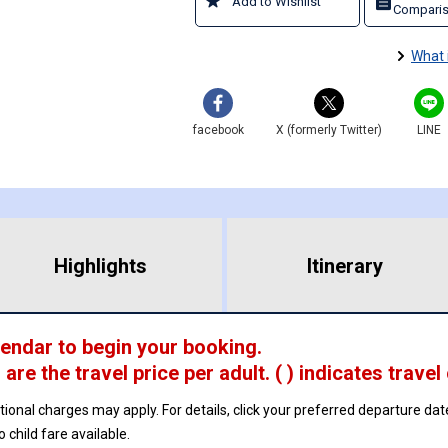
Add to Wishlist
Comparis
What 
facebook
X (formerly Twitter)
LINE
Highlights
​ ​
Itinerary
lendar to begin your booking.
 are
the travel price per adult.
( ) indicates travel
ptional charges may apply. For details, click your preferred departure d
no child fare available.