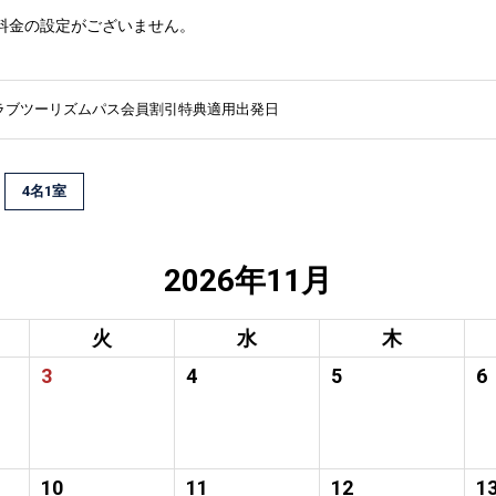
料金の設定がございません。
ラブツーリズムパス会員割引特典適用出発日
4名1室
2026年11月
火
水
木
3
4
5
6
10
11
12
1