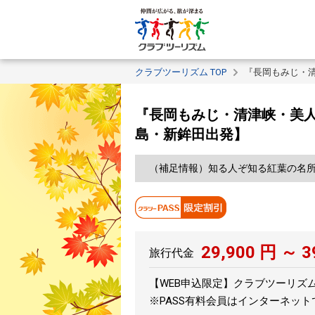
クラブツーリズム TOP
『長岡もみじ・
『長岡もみじ・清津峡・美人
島・新鉾田出発】
（補足情報）知る人ぞ知る紅葉の名
29,900
円 ～
3
旅行代金
【WEB申込限定】クラブツーリズムPA
※PASS有料会員はインターネッ