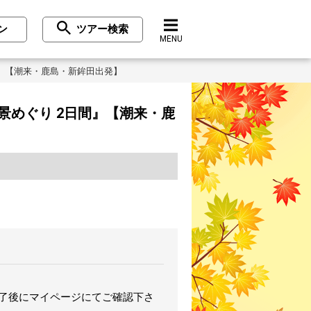
ン
ツアー検索
MENU
』【潮来・鹿島・新鉾田出発】
めぐり 2日間』【潮来・鹿
完了後にマイページにてご確認下さ