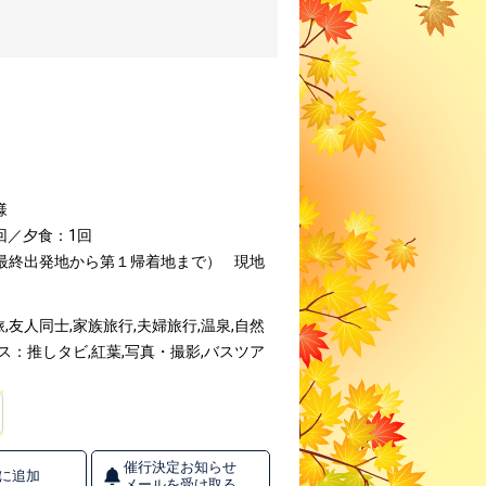
様
回／夕食：1回
（最終出発地から第１帰着地まで）
現地
友人同士,家族旅行,夫婦旅行,温泉,自然
ス：推しタビ,紅葉,写真・撮影,バスツア
催行決定お知らせ
に追加
メールを受け取る