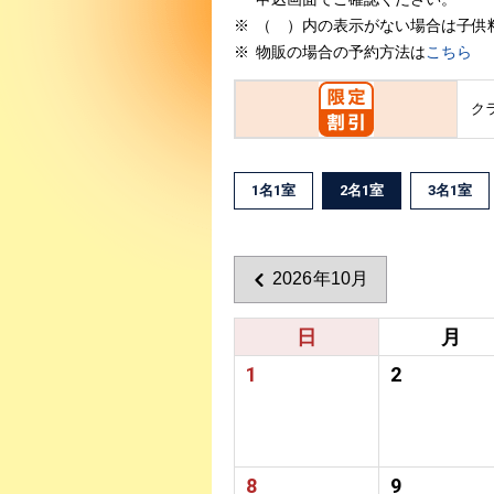
（ ）内の表示がない場合は子供
物販の場合の予約方法は
こちら
ク
1名1室
2名1室
3名1室
2026年10月
日
月
1
2
8
9