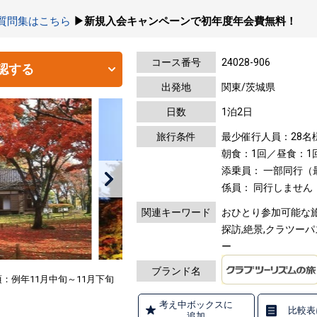
の質問集はこちら
▶新規入会キャンペーンで初年度年会費無料！
コース番号
24028-906
認する
出発地
関東/茨城県
日数
1泊2日
旅行条件
最少催行人員：28名
朝食：1回／昼食：1
添乗員： 一部同行
係員： 同行しません
関連キーワード
おひとり参加可能な旅,
探訪,絶景,クラツーパ
ー
ブランド名
：例年11月中旬～11月下旬
考え中ボックスに
比較表
追加