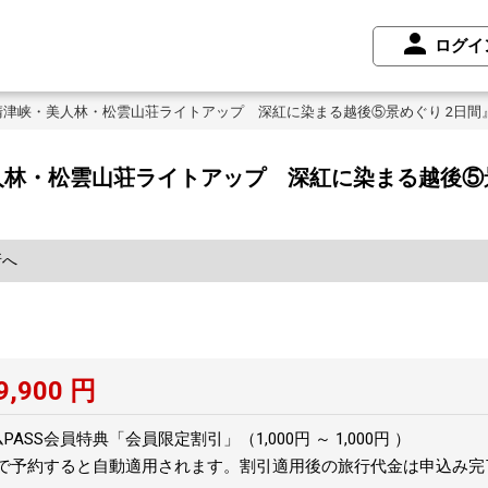
ログイ
清津峡・美人林・松雲山荘ライトアップ 深紅に染まる越後⑤景めぐり 2日間
林・松雲山荘ライトアップ 深紅に染まる越後⑤景
所へ
9,900
円
SS会員特典「会員限定割引」（1,000円 ～ 1,000円 ）
トで予約すると自動適用されます。割引適用後の旅行代金は申込み