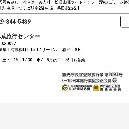
長岡もみじ・清津峡・美人林・松雲山荘ライトアップ 深紅に染まる越後
光駐車場・つくば駅南2駐車場・谷田部出発】
29-844-5489
城旅行センター
00-0037
城県土浦市桜町1-16-12 リーガル土浦ビル６F
～土：9:15～17:30 ◆7・8月は日・祝日も営業