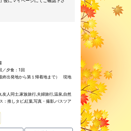
完了後にマイページにてご確認下さ
様
回／夕食：1回
（最終出発地から第１帰着地まで）
現地
友人同士,家族旅行,夫婦旅行,温泉,自然
ス：推しタビ,紅葉,写真・撮影,バスツア