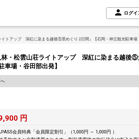
ログイ
イトアップ 深紅に染まる越後⑤景めぐり 2日間』【石岡・神立観光駐車場
林・松雲山荘ライトアップ 深紅に染まる越後⑤景
駐車場・谷田部出発】
所へ
9,900
円
SS会員特典「会員限定割引」（1,000円 ～ 1,000円 ）