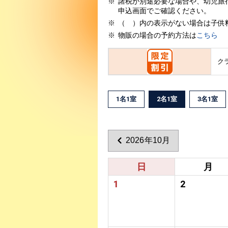
諸税が別途必要な場合や、幼児旅
申込画面でご確認ください。
（ ）内の表示がない場合は子供
物販の場合の予約方法は
こちら
ク
1名1室
2名1室
3名1室
2026年10月
日
月
1
2