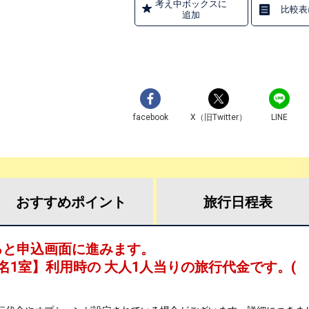
考え中ボックスに
比較表
追加
facebook
X（旧Twitter）
LINE
おすすめ
ポイント
旅行
日程表
ると申込画面に進みます。
名1室
】利用時の 大人1人当りの旅行代金です。
(