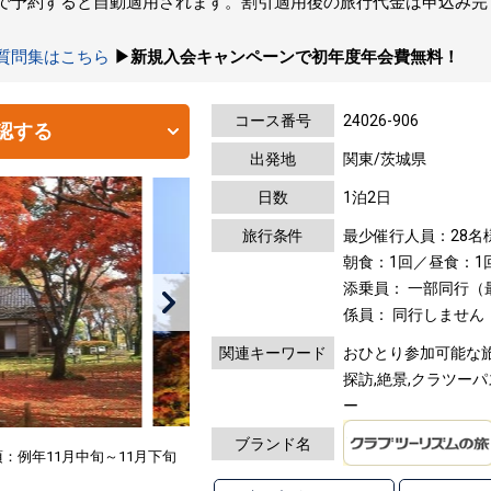
トで予約すると自動適用されます。割引適用後の旅行代金は申込み
の質問集はこちら
▶新規入会キャンペーンで初年度年会費無料！
コース番号
24026-906
認する
出発地
関東/茨城県
日数
1泊2日
旅行条件
最少催行人員：28名
朝食：1回／昼食：1
添乗員： 一部同行
係員： 同行しません
関連キーワード
おひとり参加可能な旅,
探訪,絶景,クラツーパ
ー
ブランド名
：例年11月中旬～11月下旬