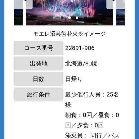
モエレ沼芸術花火※イメージ
コース番号
22891-906
出発地
北海道/札幌
日数
日帰り
旅行条件
最少催行人員：25名
様
朝食：0回／昼食：0
回／夕食：0回
添乗員： 同行／バス