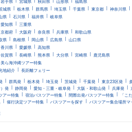
岩手県
宮城県
秋田県
山形県
福島県
茨城県
栃木県
群馬県
埼玉県
千葉県
東京都
神奈川県
山県
石川県
福井県
岐阜県
愛知県
三重県
京都府
大阪府
奈良県
兵庫県
和歌山県
取県
島根県
岡山県
広島県
山口県
香川県
愛媛県
高知県
佐賀県
長崎県
熊本県
大分県
宮崎県
鹿児島県
美ら海沖縄ツアー特集
光地紹介
長距離フェリー
発
群馬発
栃木発
埼玉発
茨城発
千葉発
東京23区発
む）発
静岡発
愛知・三重・岐阜発
大阪・和歌山発
兵庫発
ツアー特集
宿泊バスツアー特集
間際出発バスツアー特集
「こ
集
催行決定ツアー特集
バスツアーを探す
バスツアー集合場所マ
旅