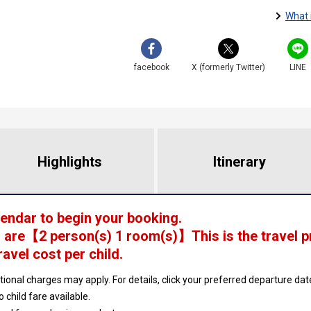
What 
facebook
X (formerly Twitter)
LINE
Highlights
​ ​
Itinerary
lendar to begin your booking.
 are
【
2 person(s) 1 room(s)
】This is the travel p
ravel cost per child.
ptional charges may apply. For details, click your preferred departure d
no child fare available.