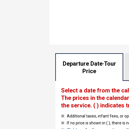
Departure Date·
Tour
Price
Select a date from the ca
The prices in the calendar
the service.
( ) indicates t
Additional taxes, infant fees, or o
If no price is shown in ( ), there is 