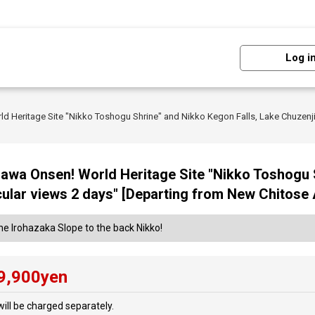
Log i
d Heritage Site "Nikko Toshogu Shrine" and Nikko Kegon Falls, Lake Chuzenji
ugawa Onsen! World Heritage Site "Nikko Toshogu
cular views 2 days" [Departing from New Chitose 
e Irohazaka Slope to the back Nikko!
9,900
yen
ill be charged separately.