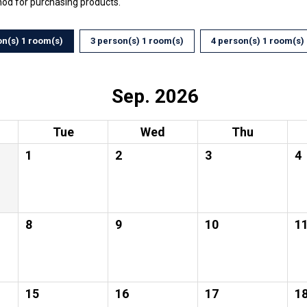
hod for purchasing products.
on(s) 1 room(s)
3 person(s) 1 room(s)
4 person(s) 1 room(s)
Sep. 2026
Tue
Wed
Thu
1
2
3
4
8
9
10
1
15
16
17
1