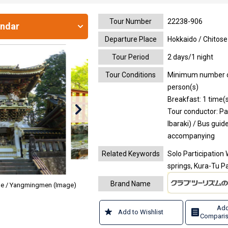
Tour Number
22238-906
endar
Departure Place
Hokkaido / Chitose
Tour Period
2 days/1 night
Tour Conditions
Minimum number of 
person(s)
Breakfast: 1 time(s
Tour conductor: Pa
Ibaraki) / Bus guide
accompanying
Related Keywords
Solo Participation 
springs, Kura-Tu Pa
Brand Name
ine / Yangmingmen (Image)
Add
Add to Wishlist
Comparis