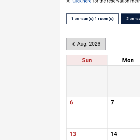
Click here
for the reservation met
1 person(s) 1 room(s)
2 pers
Aug. 2026
Sun
Mon
6
7
13
14