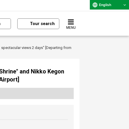
English
n
Tour search
MENU
 spectacular views 2 days" [Departing from
 Shrine" and Nikko Kegon
Airport]