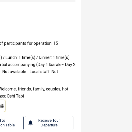
participants for operation: 15
) / Lunch: 1 time(s) / Dinner: 1 time(s)
rtial accompanying (Day 1 Ibaraki~ Day 2
: Not available
Local staff: Not
Welcome, friends, family, couples, hot
ss: Oshi Tabi
 to
Receive Tour
on Table
Departure