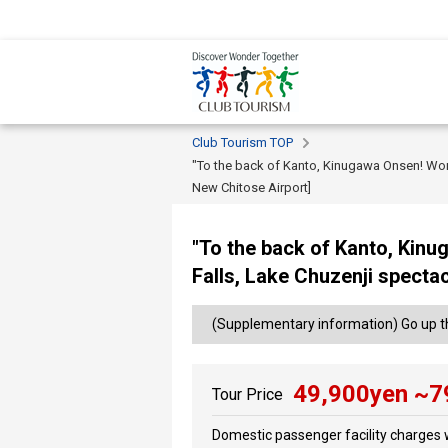
Club Tourism TOP
"To the back of Kanto, Kinugawa Onsen! Worl
New Chitose Airport]
"To the back of Kanto, Kin
Falls, Lake Chuzenji specta
(Supplementary information) Go up th
49,900
yen ~
7
Tour Price
Domestic passenger facility charges w