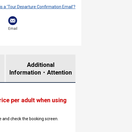
is a 'Tour Departure Confirmation Email'?
Email
Additional
Information・
Attention
rice per adult when using
ate and check the booking screen.