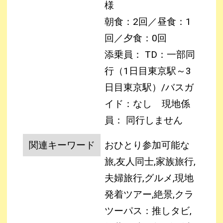
様
朝食：2回／昼食：1
回／夕食：0回
添乗員： TD：一部同
行（1日目東京駅～3
日目東京駅）/バスガ
イド：なし
現地係
員： 同行しません
関連キーワード
おひとり参加可能な
旅,友人同士,家族旅行,
夫婦旅行,グルメ,現地
発着ツアー,絶景,クラ
ツーパス：推しタビ,