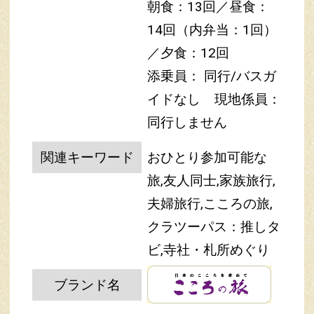
朝食：13回／昼食：
14回（内弁当：1回）
／夕食：12回
添乗員： 同行/バスガ
イドなし
現地係員：
同行しません
関連キーワード
おひとり参加可能な
旅,友人同士,家族旅行,
夫婦旅行,こころの旅,
クラツーパス：推しタ
ビ,寺社・札所めぐり
ブランド名