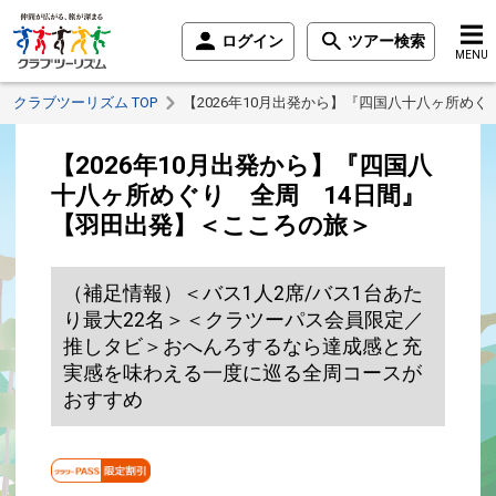
ログイン
ツアー検索
MENU
クラブツーリズム TOP
【2026年10月出発から】『四国八十八ヶ所め
【2026年10月出発から】『四国八
十八ヶ所めぐり 全周 14日間』
【羽田出発】＜こころの旅＞
（補足情報）＜バス1人2席/バス1台あた
り最大22名＞＜クラツーパス会員限定／
推しタビ＞おへんろするなら達成感と充
実感を味わえる一度に巡る全周コースが
おすすめ