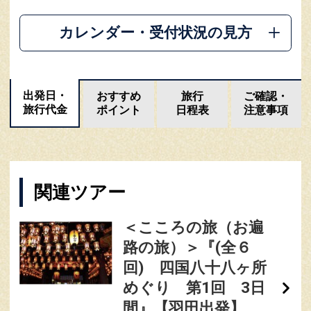
カレンダー・受付状況の見方
出発日・
おすすめ
旅行
ご確認・
旅行代金
ポイント
日程表
注意事項
関連ツアー
＜こころの旅（お遍
路の旅）＞『(全６
回) 四国八十八ヶ所
めぐり 第1回 3日
間』【羽田出発】