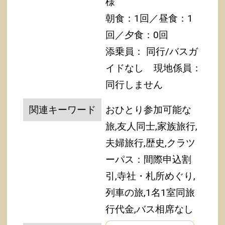
様
朝食：1回／昼食：1
回／夕食：0回
添乗員： 同行/バスガ
イドなし
現地係員：
同行しません
関連キーワード
おひとり参加可能な
旅,友人同士,家族旅行,
夫婦旅行,歴史,クラツ
ーパス：間際申込割
引,寺社・札所めぐり,
列車の旅,1名1室同旅
行代金,バス相席なし