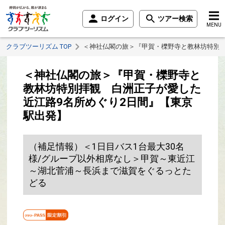
ログイン
ツアー検索
MENU
クラブツーリズム TOP
＜神社仏閣の旅＞『甲賀・櫟野寺と教林坊特別拝
＜神社仏閣の旅＞『甲賀・櫟野寺と
教林坊特別拝観 白洲正子が愛した
近江路9名所めぐり2日間』【東京
駅出発】
（補足情報）＜1日目バス1台最大30名
様/グループ以外相席なし＞甲賀～東近江
～湖北菅浦～長浜まで滋賀をぐるっとた
どる