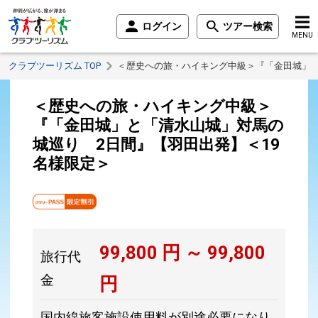
ログイン
ツアー検索
MENU
クラブツーリズム TOP
＜歴史への旅・ハイキング中級＞『「金田城」と
＜歴史への旅・ハイキング中級＞
『「金田城」と「清水山城」対馬の
城巡り 2日間』【羽田出発】＜19
名様限定＞
99,800
円 ～
99,800
旅行代
金
円
国内線旅客施設使用料が別途必要になり