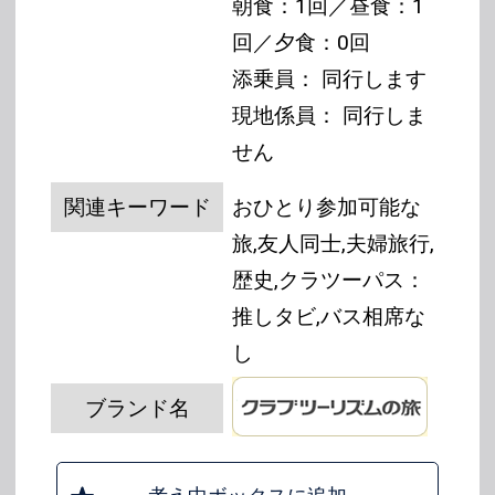
朝食：1回／昼食：1
回／夕食：0回
添乗員： 同行します
現地係員： 同行しま
せん
関連キーワード
おひとり参加可能な
旅,友人同士,夫婦旅行,
歴史,クラツーパス：
推しタビ,バス相席な
し
ブランド名