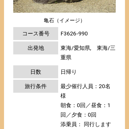
亀石（イメージ）
コース番号
F3626-990
出発地
東海/愛知県, 東海/三
重県
日数
日帰り
旅行条件
最少催行人員：20名
様
朝食：0回／昼食：1
回／夕食：0回
添乗員： 同行します