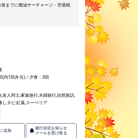
出発までに燃油サーチャージ・空港税
様
(内1回弁当)／夕食：3回
友人同士,家族旅行,夫婦旅行,自然探訪,
推しタビ,紅葉,スーペリア
催行決定お知らせ
に追加
メールを受け取る