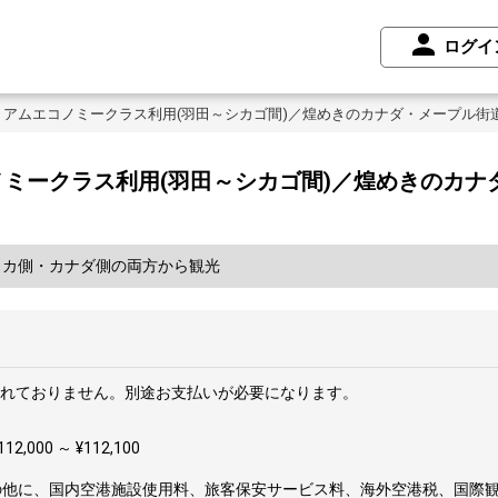
ログイ
ミアムエコノミークラス利用(羽田～シカゴ間)／煌めきのカナダ・メープル街
ミークラス利用(羽田～シカゴ間)／煌めきのカナ
リカ側・カナダ側の両方から観光
れておりません。別途お支払いが必要になります。
2,000 ～ ¥112,100
の他に、国内空港施設使用料、旅客保安サービス料、海外空港税、国際