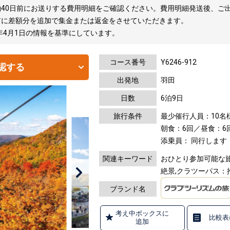
40日前にお送りする費用明細をご確認ください。費用明細発送後、ご
前に差額分を追加で集金または返金をさせていただきます。
年4月1日の情報を基準にしています。
コース番号
Y6246-912
認する
出発地
羽田
日数
6泊9日
旅行条件
最少催行人員：10名
朝食：6回／昼食：6回
添乗員： 同行します
関連キーワード
おひとり参加可能な旅,
絶景,クラツーパス：
ブランド名
考え中ボックスに
比較表
追加