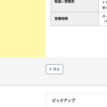
取扱い営業所
〒1
東
月
営業時間
（
戻る
ピックアップ