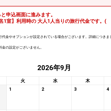
ると申込画面に進みます。
名1室
】利用時の 大人1人当りの旅行代金です。
(
行代金やオプションが設定されている場合がございます。詳細につきま
料金の設定がございません。
2026年9月
火
水
木
1
2
3
4