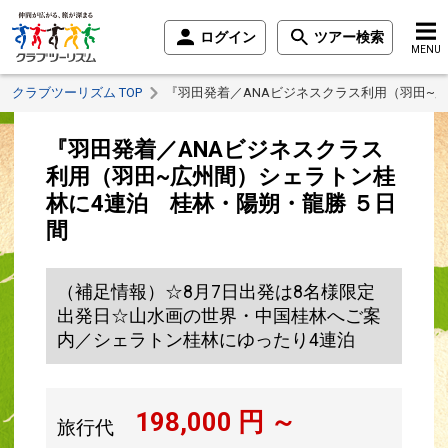
ログイン
ツアー検索
MENU
クラブツーリズム TOP
『羽田発着／ANAビジネスクラス利用（羽田~
『羽田発着／ANAビジネスクラス
利用（羽田~広州間）シェラトン桂
林に4連泊 桂林・陽朔・龍勝 ５日
間
（補足情報）☆8月7日出発は8名様限定
出発日☆山水画の世界・中国桂林へご案
内／シェラトン桂林にゆったり4連泊
198,000
円 ～
旅行代