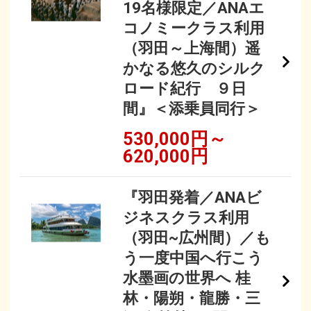
19名様限定／ANAエ
コノミークラス利用
（羽田～上海間）遥
かなる悠久のシルク
ロード紀行 ９日
間』＜添乗員同行＞
530,000円～
620,000円
『羽田発着／ANAビ
ジネスクラス利用
（羽田~広州間）／も
う一度中国へ行こう
水墨画の世界へ 桂
林・陽朔・龍勝・三