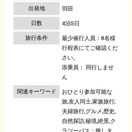
出発地
羽田
日数
4泊5日
旅行条件
最少催行人員：8名様
行程表にてご確認くだ
さい。
添乗員： 同行しませ
ん
関連キーワード
おひとり参加可能な
旅,友人同士,家族旅行,
夫婦旅行,グルメ,歴史,
自然探訪,秘境,絶景,ク
ラツーパス：推しタ