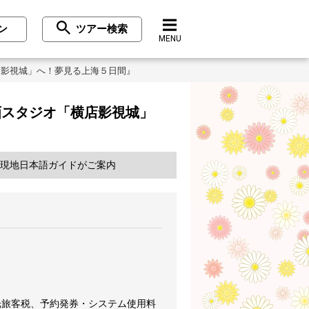
ン
ツアー検索
MENU
店影視城」へ！夢見る上海５日間』
画スタジオ「横店影視城」
／現地日本語ガイドがご案内
光旅客税、予約発券・システム使用料