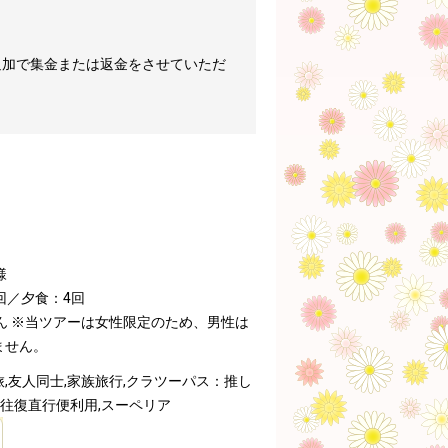
追加で集金または返金をさせていただ
様
回／夕食：4回
ん
※当ツアーは女性限定のため、男性は
ません。
,友人同士,家族旅行,クラツーパス：推し
,往復直行便利用,スーペリア