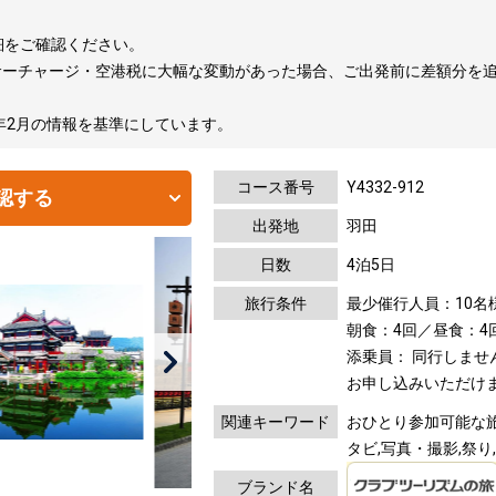
細をご確認ください。
サーチャージ・空港税に大幅な変動があった場合、ご出発前に差額分を
6年2月の情報を基準にしています。
コース番号
Y4332-912
認する
出発地
羽田
日数
4泊5日
旅行条件
最少催行人員：10名
朝食：4回／昼食：4
添乗員： 同行しませ
お申し込みいただけ
関連キーワード
おひとり参加可能な旅
タビ,写真・撮影,祭り
ブランド名