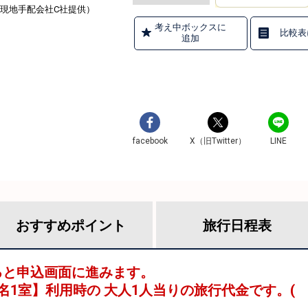
現地手配会社C社提供）
考え中ボックスに
比較表
追加
facebook
X（旧Twitter）
LINE
おすすめ
ポイント
旅行
日程表
ると申込画面に進みます。
名1室
】利用時の 大人1人当りの旅行代金です。
(