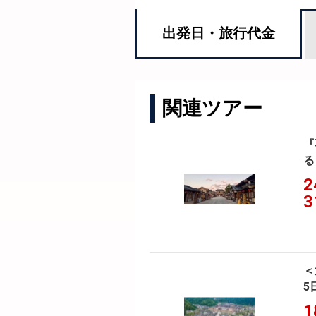
出発日・
旅行代金
関連ツアー
『
る
2
3
＜
5
1