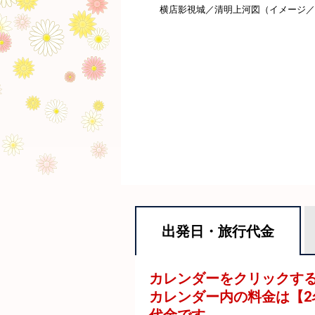
横店影視城／清明上河図（イメージ／
出発日・
旅行代金
カレンダーをクリックす
カレンダー内の料金は
【
2
代金です。