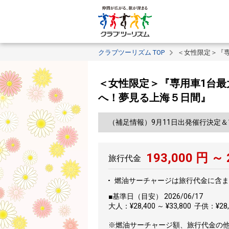
クラブツーリズム TOP
＜女性限定＞『
＜女性限定＞『専用車1台最
へ！夢見る上海５日間』
（補足情報）9月11日出発催行決定
193,000
円 ～
旅行代金
燃油サーチャージは旅行代金に含ま
■基準日（目安） 2026/06/17
大人：¥28,400 ～ ¥33,800 子供：¥28,4
※燃油サーチャージ額、旅行代金の