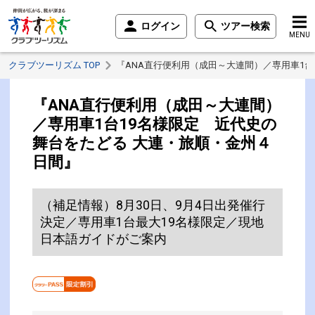
ログイン
ツアー検索
MENU
クラブツーリズム TOP
『ANA直行便利用（成田～大連間）／専用車1台
『ANA直行便利用（成田～大連間）
／専用車1台19名様限定 近代史の
舞台をたどる 大連・旅順・金州４
日間』
（補足情報）8月30日、9月4日出発催行
決定／専用車1台最大19名様限定／現地
日本語ガイドがご案内