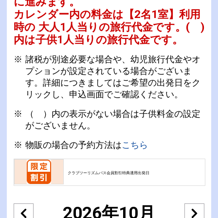
に進みます。
カレンダー内の料金は
【
2名1室
】利用
時の 大人1人当りの旅行代金です。
( )
内は子供1人当りの旅行代金です。
諸税が別途必要な場合や、幼児旅行代金やオ
プションが設定されている場合がございま
す。詳細につきましてはご希望の出発日をク
リックし、申込画面でご確認ください。
（ ）内の表示がない場合は子供料金の設定
がございません。
物販の場合の予約方法は
こちら
クラブツーリズムパス会員割引特典適用出発日
2026年10月