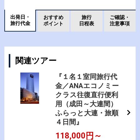
出発日・
おすすめ
旅行
ご確認・
旅行代金
ポイント
日程表
注意事項
関連ツアー
『１名１室同旅行代
金／ANAエコノミー
クラス往復直行便利
用（成田～大連間）
ふらっと大連・旅順
４日間』
118,000円～