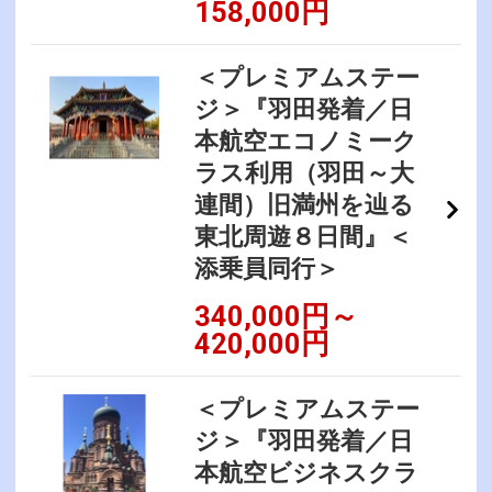
158,000円
＜プレミアムステー
ジ＞『羽田発着／日
本航空エコノミーク
ラス利用（羽田～大
連間）旧満州を辿る
東北周遊８日間』＜
添乗員同行＞
340,000円～
420,000円
＜プレミアムステー
ジ＞『羽田発着／日
本航空ビジネスクラ