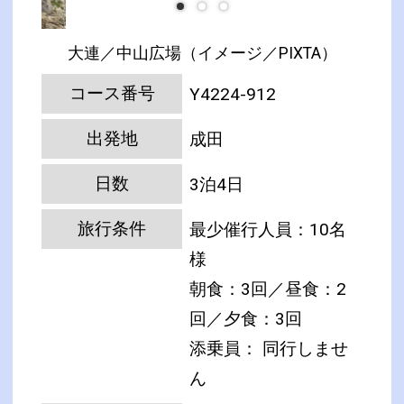
大連／中山広場（イメージ／PIXTA）
コース番号
Y4224-912
出発地
成田
日数
3泊4日
旅行条件
最少催行人員：10名
様
朝食：3回／昼食：2
回／夕食：3回
添乗員： 同行しませ
ん