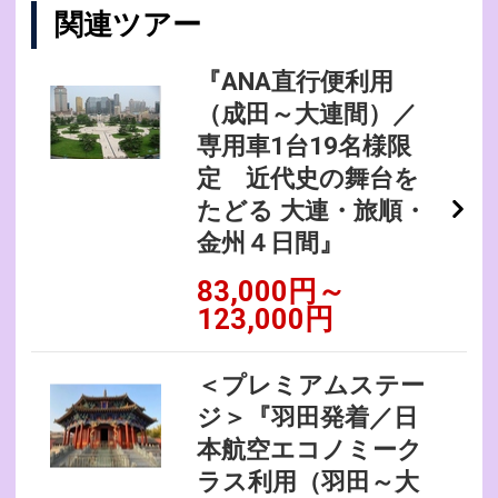
関連ツアー
『ANA直行便利用
（成田～大連間）／
専用車1台19名様限
定 近代史の舞台を
たどる 大連・旅順・
金州４日間』
83,000円～
123,000円
＜プレミアムステー
ジ＞『羽田発着／日
本航空エコノミーク
ラス利用（羽田～大