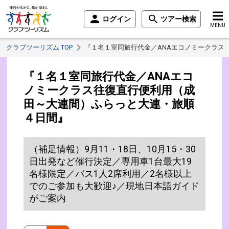
ログイン
ツアー検索
MENU
クラブツーリズム TOP
『１名１室同旅行代金／ANAエコノミークラス
『１名１室同旅行代金／ANAエコ
ノミークラス往復直行便利用（成
田～大連間）ふらっと大連・旅順
４日間』
（補足情報）9月11・18日、10月15・30
日出発など催行決定／専用車1台最大19
名様限定／バス1人2席利用／2名様以上
でのご参加も大歓迎♪／現地日本語ガイド
がご案内