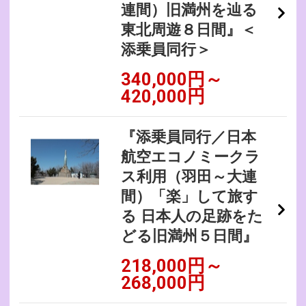
連間）旧満州を辿る
東北周遊８日間』＜
添乗員同行＞
340,000円～
420,000円
『添乗員同行／日本
航空エコノミークラ
ス利用（羽田～大連
間）「楽」して旅す
る 日本人の足跡をた
どる旧満州５日間』
218,000円～
268,000円