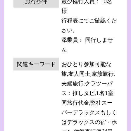
旅行条件
最少催行人員：10名
様
行程表にてご確認くだ
さい。
添乗員： 同行しませ
ん
関連キーワード
おひとり参加可能な
旅,友人同士,家族旅行,
夫婦旅行,クラツーパ
ス：推しタビ,1名1室
同旅行代金,弊社スー
パーデラックスもしく
はデラックスの宿・ホ