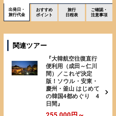
出発日・
おすすめ
旅行
ご確認・
旅行代金
ポイント
日程表
注意事項
関連ツアー
『大韓航空往復直行
便利用（成田～仁川
間）／これぞ決定
版！ソウル・安東・
慶州・釜山 はじめて
の韓国4都めぐり 4
日間』
255,000円～