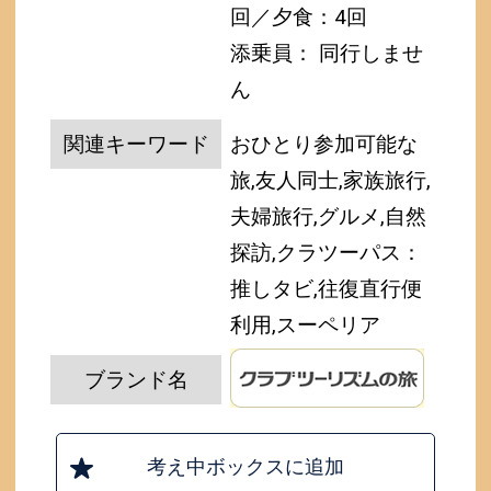
回／夕食：4回
添乗員： 同行しませ
ん
関連キーワード
おひとり参加可能な
旅,友人同士,家族旅行,
夫婦旅行,グルメ,自然
探訪,クラツーパス：
推しタビ,往復直行便
利用,スーペリア
ブランド名
考え中ボックスに追加