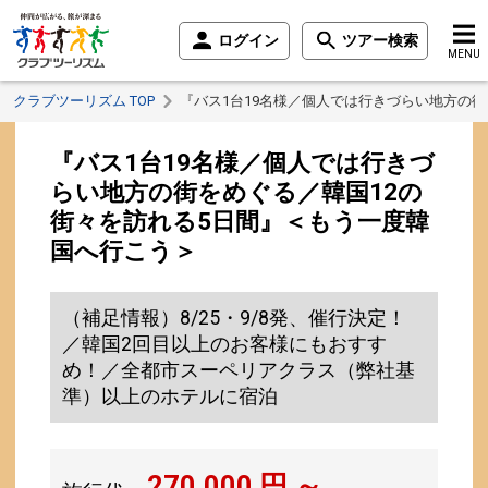
ログイン
ツアー検索
MENU
クラブツーリズム TOP
『バス1台19名様／個人では行きづらい地方の
『バス1台19名様／個人では行きづ
らい地方の街をめぐる／韓国12の
街々を訪れる5日間』＜もう一度韓
国へ行こう＞
（補足情報）8/25・9/8発、催行決定！
／韓国2回目以上のお客様にもおすす
め！／全都市スーペリアクラス（弊社基
準）以上のホテルに宿泊
270,000
円 ～