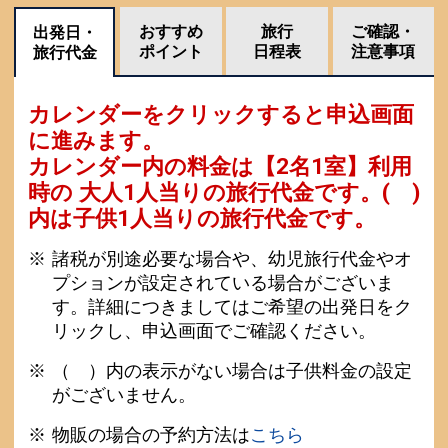
おすすめ
旅行
ご確認・
出発日・
ポイント
日程表
注意事項
旅行代金
カレンダーをクリックすると申込画面
に進みます。
カレンダー内の料金は
【
2名1室
】利用
時の 大人1人当りの旅行代金です。
( )
内は子供1人当りの旅行代金です。
諸税が別途必要な場合や、幼児旅行代金やオ
プションが設定されている場合がございま
す。詳細につきましてはご希望の出発日をク
リックし、申込画面でご確認ください。
（ ）内の表示がない場合は子供料金の設定
がございません。
物販の場合の予約方法は
こちら