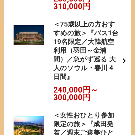
310,000円
＜75歳以上の方おす
すめの旅＞『バス1台
19名限定／大韓航空
利用（羽田～金浦
間）／急がず巡る 大
人のソウル・春川 4
日間』
240,000円～
300,000円
＜女性おひとり参加
限定の旅＞『成田発
着／週末ご褒美ひと