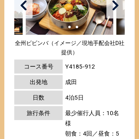
全州ビビンバ（イメージ／現地手配会社D社
提供）
コース番号
Y4185-912
出発地
成田
日数
4泊5日
旅行条件
最少催行人員：10名
様
朝食：4回／昼食：5