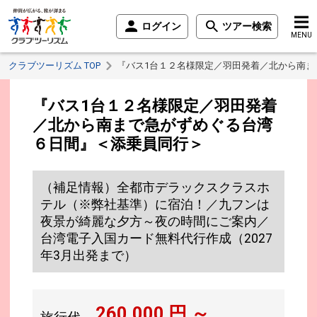
ログイン
ツアー検索
MENU
クラブツーリズム TOP
『バス1台１２名様限定／羽田発着／北から南ま
『バス1台１２名様限定／羽田発着
／北から南まで急がずめぐる台湾
６日間』＜添乗員同行＞
（補足情報）全都市デラックスクラスホ
テル（※弊社基準）に宿泊！／九フンは
夜景が綺麗な夕方～夜の時間にご案内／
台湾電子入国カード無料代行作成（2027
年3月出発まで）
260,000
円 ～