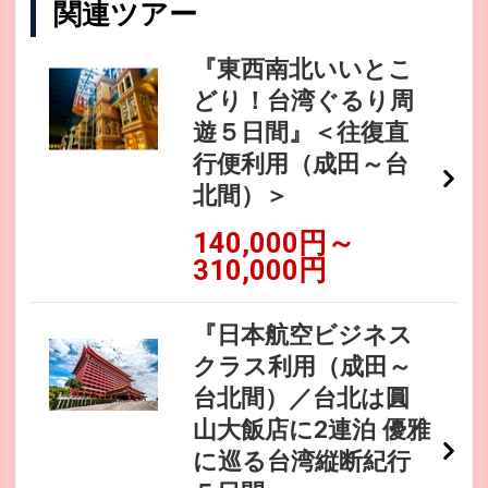
関連ツアー
『東西南北いいとこ
どり！台湾ぐるり周
遊５日間』＜往復直
行便利用（成田～台
北間）＞
140,000円～
310,000円
『日本航空ビジネス
クラス利用（成田～
台北間）／台北は圓
山大飯店に2連泊 優雅
に巡る台湾縦断紀行