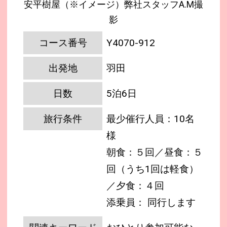
安平樹屋（※イメージ）弊社スタッフA.M撮
影
コース番号
Y4070-912
出発地
羽田
日数
5泊6日
旅行条件
最少催行人員：10名
様
朝食：５回／昼食：５
回（うち1回は軽食）
／夕食：４回
添乗員： 同行します