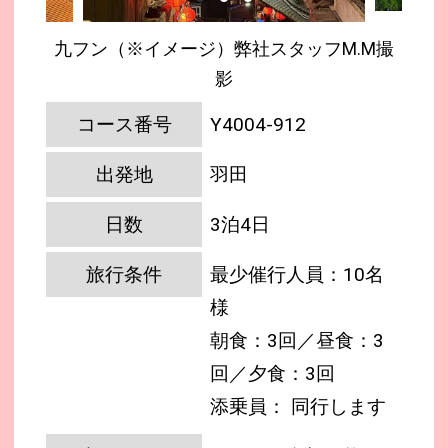
九フン（※イメージ）弊社スタッフM.M撮
影
コース番号
Y4004-912
出発地
羽田
日数
3泊4日
旅行条件
最少催行人員：10名
様
朝食：3回／昼食：3
回／夕食：3回
添乗員： 同行します