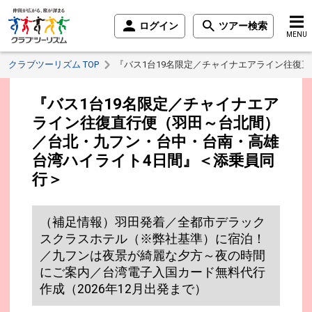
ログイン
ツアー検索
MENU
クラブツーリズム TOP
『バス1台19名限定／チャイナエアライン往復
『バス1台19名限定／チャイナエア
ライン往復直行便（羽田～台北間）
／台北・九フン・台中・台南・高雄
台湾ハイライト4日間』＜添乗員同
行＞
（補足情報）羽田発着／全都市デラック
スクラスホテル（※弊社基準）に宿泊！
／九フンは夜景が綺麗な夕方～夜の時間
にご案内／台湾電子入国カード無料代行
作成（2026年12月出発まで）