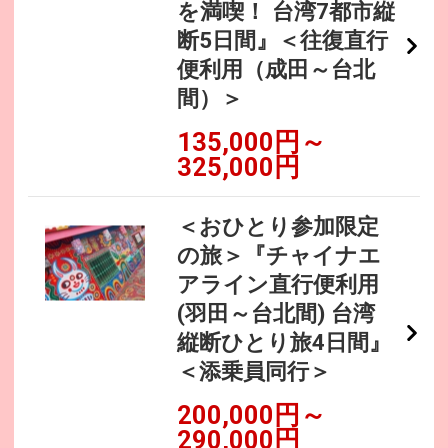
を満喫！ 台湾7都市縦
断5日間』＜往復直行
便利用（成田～台北
間）＞
135,000円～
325,000円
＜おひとり参加限定
の旅＞『チャイナエ
アライン直行便利用
(羽田～台北間) 台湾
縦断ひとり旅4日間』
＜添乗員同行＞
200,000円～
290,000円