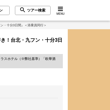
ン
ツアー検索
MENU
フン・十分3日間』＜添乗員同行＞
好き！台北・九フン・十分3日
スクラスホテル（※弊社基準）「欧華酒