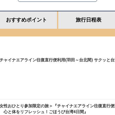
おすすめ
ポイント
旅行
日程表
チャイナエアライン往復直行便利用(羽田～台北間) サクッと
女性おひとり参加限定の旅＞『チャイナエアライン往復直行便
 心と体をリフレッシュ！ごほうび台湾4日間』