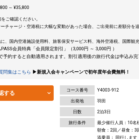
00 ～ ¥35,800
細をご確認ください。
サーチャージ・空港税に大幅な変動があった場合、ご出発前に差額分を
他に、国内空港施設使用料、旅客保安サービス料、海外空港税、国際観
SS会員特典「会員限定割引」（3,000円 ～ 3,000円 ）
トで予約すると自動適用されます。割引適用後の旅行代金は申込み
の質問集はこちら
▶新規入会キャンペーンで初年度年会費無料！
コース番号
Y4003-912
認する
出発地
羽田
日数
2泊3日
旅行条件
最少催行人員：10名
朝食：2回／昼食：3
添乗員： 同行します