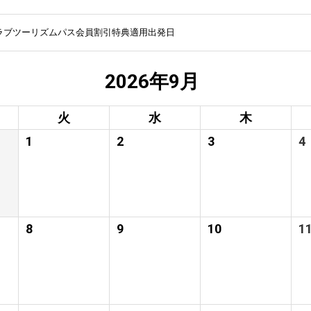
ラブツーリズムパス会員割引特典適用出発日
2026年9月
火
水
木
1
2
3
4
8
9
10
1