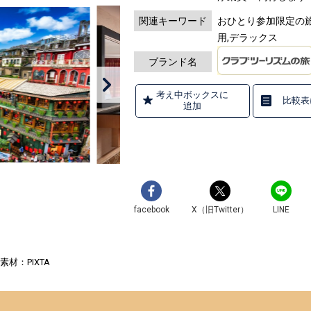
関連キーワード
おひとり参加限定の旅
用,デラックス
ブランド名
考え中ボックスに
比較表
追加
facebook
X（旧Twitter）
LINE
材：PIXTA