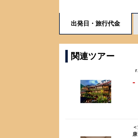
出発日・
旅行代金
関連ツアー
『
-
＜
康