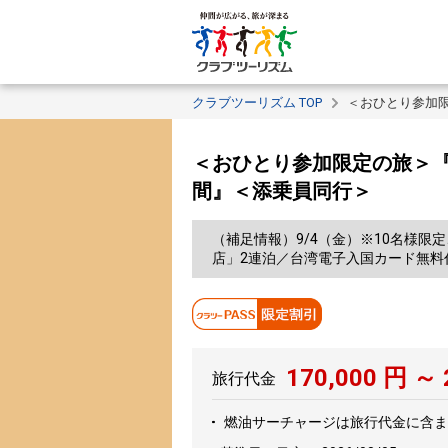
クラブツーリズム TOP
＜おひとり参加限
＜おひとり参加限定の旅＞『
間』＜添乗員同行＞
（補足情報）9/4（金）※10名様限
店」2連泊／台湾電子入国カード無料代
170,000
円 ～
旅行代金
燃油サーチャージは旅行代金に含ま