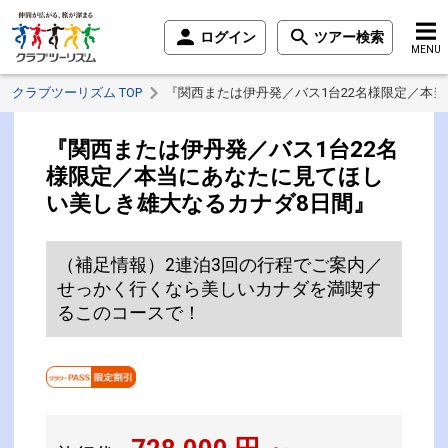
ログイン
ツアー検索
MENU
クラブツーリズム TOP
『関西または伊丹発／バス1台22名様限定／本
『関西または伊丹発／バス1台22名
様限定／本当にあなたに見てほし
い美しき雄大なるカナダ8日間』
（補足情報）2連泊3回の行程でご案内／
せっかく行くなら美しいカナダを満喫す
るこのコースで！