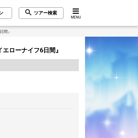
ン
ツアー検索
MENU
6日間』
イエローナイフ6日間』