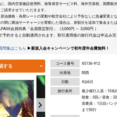
に、国内空港施設使用料、旅客保安サービス料、海外空港税、国際観光
、ご請求させていただきます。
、原油価格・為替レートの変動や航空会社により予告なしに急遽変更と
での間に燃油サーチャージが変動した場合は、差額分を追加で集金また
SS会員特典「会員限定割引」（3,000円 ～ 3,000円 ）
トで予約すると自動適用されます。割引適用後の旅行代金は申込み
の質問集はこちら
▶新規入会キャンペーンで初年度年会費無料！
コース番号
X5136-912
認する
出発地
関西
日数
4泊6日
旅行条件
最少催行人員：10名
朝食：0回／昼食：2
添乗員： 1日目バン
まで同行