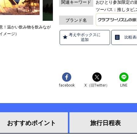
関連キーワード
おひとり参加限定の旅,
ツーパス：推しタビ,
ブランド名
意！温かい飲み物を飲みなが
イメージ）
考え中ボックスに
比較表
追加
facebook
X（旧Twitter）
LINE
おすすめ
ポイント
旅行
日程表