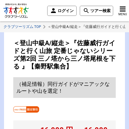
ログイン
ツアー検索
MENU
クラブツーリズム TOP
＜登山中級A/縦走＞『佐藤威行ガイドと行く山旅
＜登山中級A/縦走＞『佐藤威行ガイ
ドと行く山旅 定番じゃないシリー
ズ第2回 三ノ塔から三ノ塔尾根を下
る 』【秦野駅集合】
（補足情報）同行ガイドがマニアックな
ルートや山を選定！