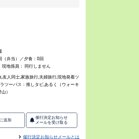
様
回（弁当）／夕食：0回
現地係員： 同行しません
,友人同士,家族旅行,夫婦旅行,現地発着ツ
,クラツーパス：推しタビ,あるく（ウォーキ
登山）
催行決定お知らせ
に追加
メールを受け取る
催行決定お知らせメールとは