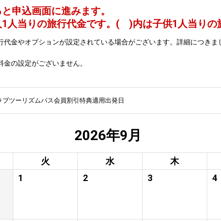
ると申込画面に進みます。
人1人当りの旅行代金です。
( )内は子供1人当り
行代金やオプションが設定されている場合がございます。詳細につきま
料金の設定がございません。
ラブツーリズムパス会員割引特典適用出発日
2026年9月
火
水
木
1
2
3
4