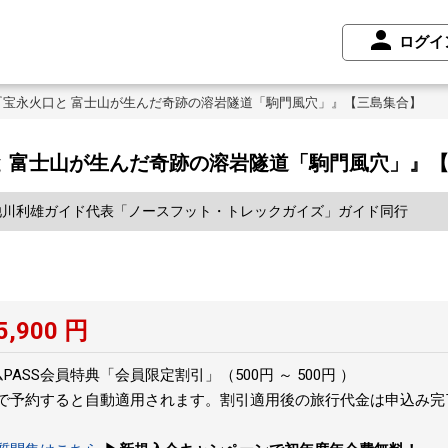
ログイ
『宝永火口と 富士山が生んだ奇跡の溶岩隧道「駒門風穴」』【三島集合】
 富士山が生んだ奇跡の溶岩隧道「駒門風穴」』
池川利雄ガイド代表「ノースフット・トレックガイズ」ガイド同行
5,900
円
ASS会員特典「会員限定割引」（500円 ～ 500円 ）
トで予約すると自動適用されます。割引適用後の旅行代金は申込み