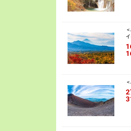
＜
イ
1
1
＜
2
3