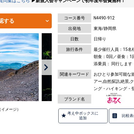
の質問集はこちら
▶新規入会キャンペーンで初年度年会費無料！
コース番号
N4490-912
認する
出発地
東海/静岡県
日数
日帰り
旅行条件
最少催行人員：15名
朝食：0回／昼食：1
添乗員： 同行します
関連キーワード
おひとり参加可能な旅
アー,自然探訪,絶景
ング・ハイキング・
ブランド名
（イメージ）
考え中ボックスに
比較表
追加