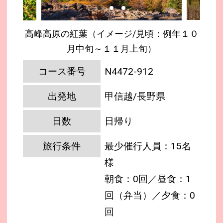
高峰高原の紅葉（イメージ/見頃：例年１０
月中旬～１１月上旬）
コース番号
N4472-912
出発地
甲信越/長野県
日数
日帰り
旅行条件
最少催行人員：15名
様
朝食：0回／昼食：1
回（弁当）／夕食：0
回