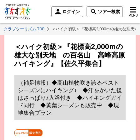
ログイン
ツアー検索
MENU
クラブツーリズム TOP
＜ハイク初級＞『花標高2,000ｍの雄大な別天
＜ハイク初級＞『花標高2,000ｍの
雄大な別天地 の百名山 高峰高原
ハイキング』【佐久平集合】
（補足情報）◆高山植物咲き誇るベスト
シーズンにハイキング♪ ◆汗をかいた後
はさっぱり♪入浴付き ◆ハイキングガイ
ド同行 ◆黄葉シーズンも販売中 ◆現
地集合プラン