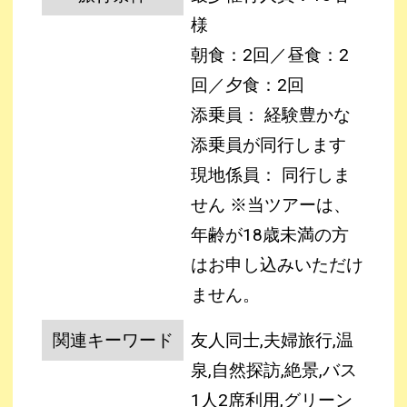
様
朝食：2回／昼食：2
回／夕食：2回
添乗員： 経験豊かな
添乗員が同行します
現地係員： 同行しま
せん
※当ツアーは、
年齢が18歳未満の方
はお申し込みいただけ
ません。
関連キーワード
友人同士,夫婦旅行,温
泉,自然探訪,絶景,バス
1人2席利用,グリーン