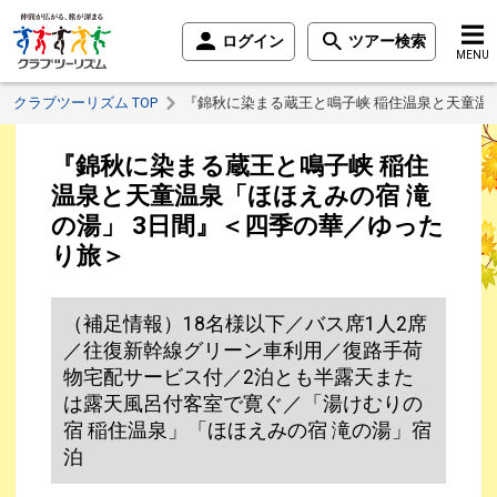
ログイン
ツアー検索
MENU
クラブツーリズム TOP
『錦秋に染まる蔵王と鳴子峡 稲住温泉と天童温
『錦秋に染まる蔵王と鳴子峡 稲住
温泉と天童温泉「ほほえみの宿 滝
の湯」 3日間』＜四季の華／ゆった
り旅＞
（補足情報）18名様以下／バス席1人2席
／往復新幹線グリーン車利用／復路手荷
物宅配サービス付／2泊とも半露天また
は露天風呂付客室で寛ぐ／「湯けむりの
宿 稲住温泉」「ほほえみの宿 滝の湯」宿
泊