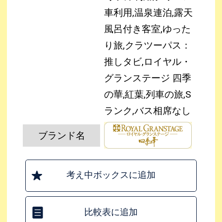
車利用,温泉連泊,露天
風呂付き客室,ゆった
り旅,クラツーパス：
推しタビ,ロイヤル・
グランステージ 四季
の華,紅葉,列車の旅,S
ランク,バス相席なし
ブランド名
考え中ボックスに追加
比較表に追加