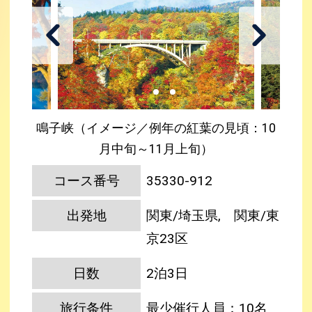
鳴子峡（イメージ／例年の紅葉の見頃：10
月中旬～11月上旬）
コース番号
35330-912
出発地
関東/埼玉県, 関東/東
京23区
日数
2泊3日
旅行条件
最少催行人員：10名